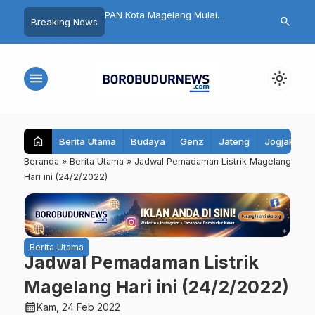
nja Rp100 Ribu, Bisa
PAN Kota Magelang Mulai
Heboh! 12 Si
search
Breaking News
 Mobil Listrik di Artos
Rapatkan Barisan,
Candimulyo 
lang
Muhammadiyah Didekati untuk
Rumah Sakit 
Rebut 2 Kursi di Pemilu 2029
Polisi Ambil
menu
light_mode
home
Berita Utama
Budaya
Genz
Jateng
Jogjakarta
Beranda
»
Berita Utama
»
Jadwal Pemadaman Listrik Magelang
Hari ini (24/2/2022)
Berita Utama
Jadwal Pemadaman Listrik
Magelang Hari ini (24/2/2022)
calendar_month
Kam, 24 Feb 2022