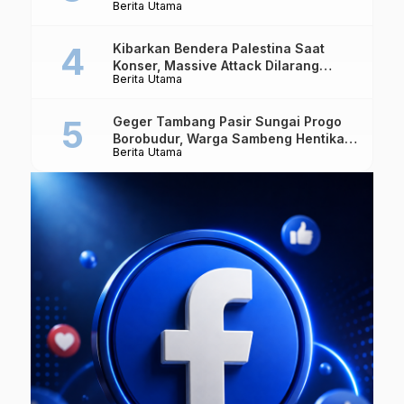
Berita Utama
Dipertaruhkan
Kibarkan Bendera Palestina Saat
Konser, Massive Attack Dilarang
Berita Utama
Masuk Singapura Lagi
Geger Tambang Pasir Sungai Progo
Borobudur, Warga Sambeng Hentikan
Berita Utama
Alat Berat dan Usir Truk