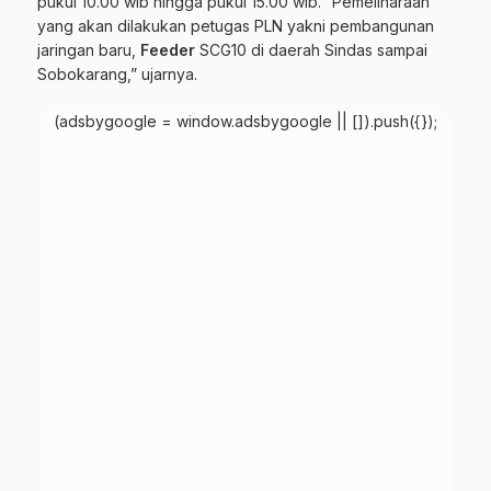
pukul 10.00 wib hingga pukul 15.00 wib. “Pemeliharaan
yang akan dilakukan petugas PLN yakni pembangunan
jaringan baru,
Feeder
SCG10 di daerah Sindas sampai
Sobokarang,” ujarnya.
(adsbygoogle = window.adsbygoogle || []).push({});