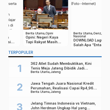
Berita Utama
Opini
Berita Utama
Genz
Be
Nasional
Opini: Negeri Kaya
B
DOWNLOAD Lagu Hits
Tapi Rakyat Masih
J
Salah Apa “Entah Apa
Gelisah, Ada yang
P
yang Merasukimu”
Salah dengan Arah
d
TERPOPULER
Ekonomi Indonesia
362 Atlet Sudah Membuktikan, Kini
Tenis Meja Jateng Dibidik Jadi
Berita Utama
Jateng
Kekuatan Nasional
Jawa Tengah Juara Nasional Kredit
Perumahan, Realisasi Capai Rp4,96
Berita Utama
Jateng
Triliun
Jelang Timnas Indonesia vs Vietnam,
John Herdman Ungkap Hal yang