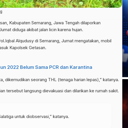
ng
asan, Kabupaten Semarang, Jawa Tengah dilaporkan
mat diduga akibat jalan licin karena hujan.
.Iqbal Alqudusy di Semarang, Jumat mengatakan, mobil
asuk Kapolsek Getasan.
hun 2022 Belum Sama PCR dan Karantina
a, dikemudikan seorang THL (tenaga harian lepas),” katanya.
n tersebut langsung dievakuasi dan dilarikan ke rumah sakit.
latiga untuk diobservasi,” katanya.