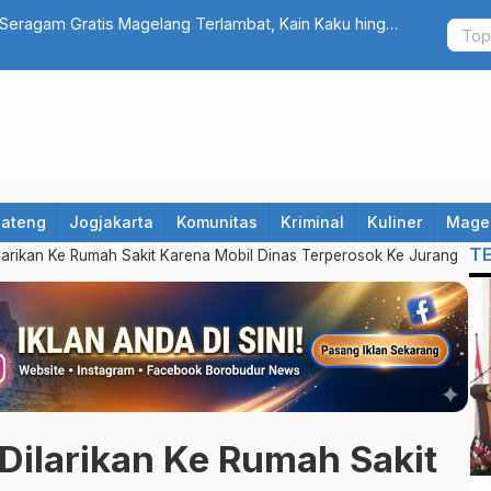
Seragam Gratis Magelang Terlambat, Kain Kaku hingga
Cuma Belanj
Jateng
Jogjakarta
Komunitas
Kriminal
Kuliner
Mage
T
larikan Ke Rumah Sakit Karena Mobil Dinas Terperosok Ke Jurang
Dilarikan Ke Rumah Sakit