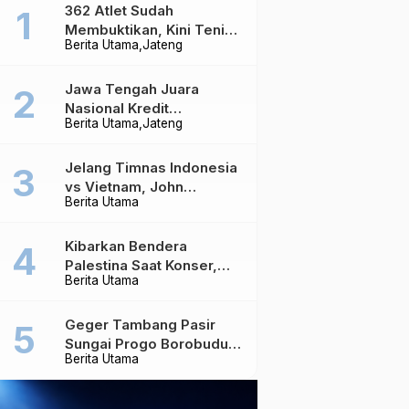
362 Atlet Sudah
Membuktikan, Kini Tenis
Berita Utama
Jateng
Meja Jateng Dibidik Jadi
Kekuatan Nasional
Jawa Tengah Juara
Nasional Kredit
Berita Utama
Jateng
Perumahan, Realisasi
Capai Rp4,96 Triliun
Jelang Timnas Indonesia
vs Vietnam, John
Berita Utama
Herdman Ungkap Hal
yang Dipertaruhkan
Kibarkan Bendera
Palestina Saat Konser,
Berita Utama
Massive Attack Dilarang
Masuk Singapura Lagi
Geger Tambang Pasir
Sungai Progo Borobudur,
Berita Utama
Warga Sambeng Hentikan
Alat Berat dan Usir Truk