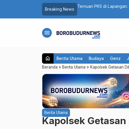
5 Santri Al Hidayat Salaman Dibekali
Temuan PKS di Lapangan: 
Breaking News
Ada Biaya Jahit
menu
home
Berita Utama
Budaya
Genz
Beranda
»
Berita Utama
»
Kapolsek Getasan Di
Berita Utama
Kapolsek Getasan 