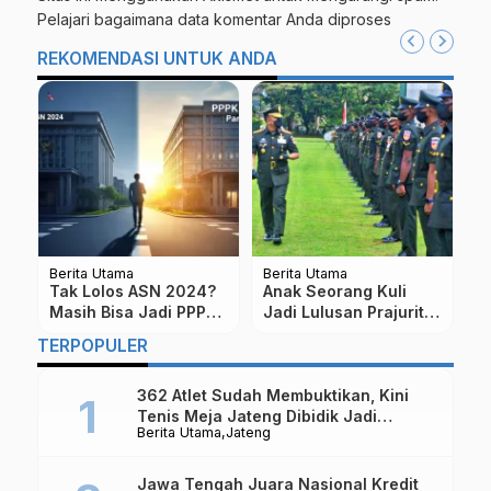
Pelajari bagaimana data komentar Anda diproses
REKOMENDASI UNTUK ANDA
Berita Utama
Berita Utama
Be
Tak Lolos ASN 2024?
Anak Seorang Kuli
P
Masih Bisa Jadi PPPK
Jadi Lulusan Prajurit
U
Paruh Waktu 2025,
Terbaik Pendidikan
M
TERPOPULER
Begini Caranya
Bintara AD Di Rindam
Magelang
362 Atlet Sudah Membuktikan, Kini
Tenis Meja Jateng Dibidik Jadi
Berita Utama
Jateng
Kekuatan Nasional
Jawa Tengah Juara Nasional Kredit