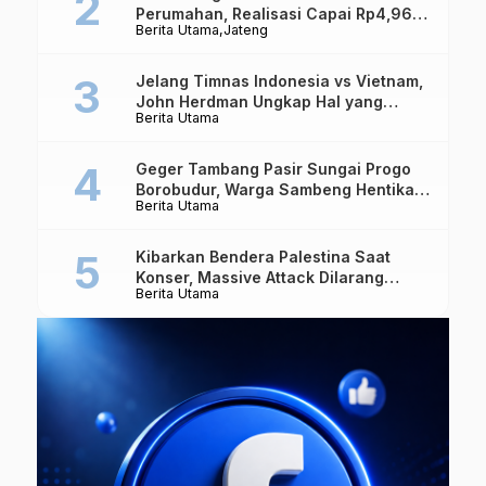
Perumahan, Realisasi Capai Rp4,96
Berita Utama
Jateng
Triliun
Jelang Timnas Indonesia vs Vietnam,
John Herdman Ungkap Hal yang
Berita Utama
Dipertaruhkan
Geger Tambang Pasir Sungai Progo
Borobudur, Warga Sambeng Hentikan
Berita Utama
Alat Berat dan Usir Truk
Kibarkan Bendera Palestina Saat
Konser, Massive Attack Dilarang
Berita Utama
Masuk Singapura Lagi