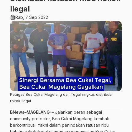
Ilegal
calendar_month
Rab, 7 Sep 2022
Petugas Bea Cukai Magelang dan Tegal ringkus distribusi
rokok ilegal
BNews–MAGELANG-
– Jalankan peran sebagai
community protector, Bea Cukai Magelang kembali
berkontribusi. Yakni dalam penindakan ratusan ribu
batang rokok ilegal di wilayah pengawasan Bea Cukai