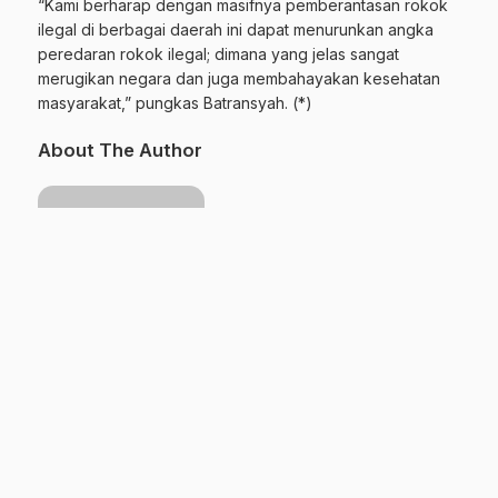
“Kami berharap dengan masifnya pemberantasan rokok
ilegal di berbagai daerah ini dapat menurunkan angka
peredaran rokok ilegal; dimana yang jelas sangat
merugikan negara dan juga membahayakan kesehatan
masyarakat,” pungkas Batransyah. (*)
About The Author
Borobudur News
See author's posts
Bagikan ini:
Facebook
X
WhatsApp