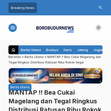
search
Breaking News
menu
light_mode
home
Berita Utama
Budaya
Genz
Jateng
Jogjakarta
Beranda
»
Berita Utama
»
MANTAP !! Bea Cukai Magelang dan
Tegal Ringkus Distribusi Ratusan Ribu Rokok Ilegal
Berita Utama
MANTAP !! Bea Cukai
Magelang dan Tegal Ringkus
Distribusi Ratusan Ribu Rokok