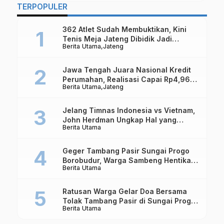
TERPOPULER
362 Atlet Sudah Membuktikan, Kini
Tenis Meja Jateng Dibidik Jadi
Berita Utama
Jateng
Kekuatan Nasional
Jawa Tengah Juara Nasional Kredit
Perumahan, Realisasi Capai Rp4,96
Berita Utama
Jateng
Triliun
Jelang Timnas Indonesia vs Vietnam,
John Herdman Ungkap Hal yang
Berita Utama
Dipertaruhkan
Geger Tambang Pasir Sungai Progo
Borobudur, Warga Sambeng Hentikan
Berita Utama
Alat Berat dan Usir Truk
Ratusan Warga Gelar Doa Bersama
Tolak Tambang Pasir di Sungai Progo
Berita Utama
Borobudur