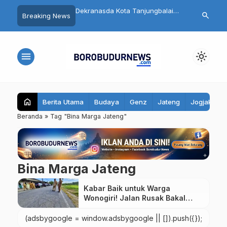
 Magelang: Warga
Dekranasda Kota Tanjungbalai
Cegah Stunti
search
Breaking News
adar Objek
Pelajari Inovasi Batik Bahan Alam
Magelang Akt
unan
di Kota Magelang
Kesehatan R
menu
light_mode
home
Berita Utama
Budaya
Genz
Jateng
Jogjakarta
Beranda
»
Tag "Bina Marga Jateng"
Bina Marga Jateng
Kabar Baik untuk Warga
Wonogiri! Jalan Rusak Bakal
Diperbaiki, Anggaran Naik 4 Kali
Lipat
(adsbygoogle = window.adsbygoogle || []).push({});