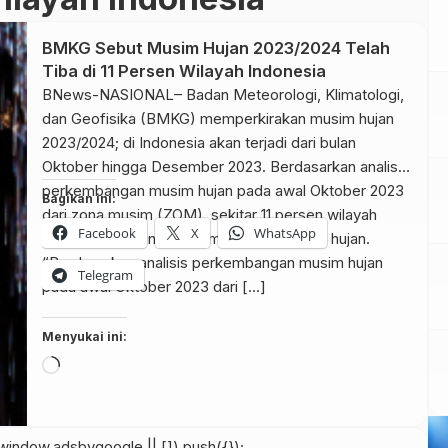
BMKG Sebut Musim Hujan 2023/2024 Telah
Tiba di 11 Persen Wilayah Indonesia
BNews-NASIONAL– Badan Meteorologi, Klimatologi,
dan Geofisika (BMKG) memperkirakan musim hujan
2023/2024; di Indonesia akan terjadi dari bulan
Oktober hingga Desember 2023. Berdasarkan analisis
perkembangan musim hujan pada awal Oktober 2023
Bagikan ini:
dari zona musim (ZOM), sekitar 11 persen wilayah
Facebook
X
WhatsApp
Indonesia saat ini sudah memasuki musim hujan.
“Berdasarkan analisis perkembangan musim hujan
Telegram
pada awal Oktober 2023 dari […]
Menyukai ini:
Memuat...
indow.adsbygoogle || []).push({});