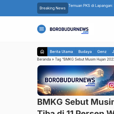
5 Santri Al Hidayat Salaman Dibekali
Temuan PKS di Lapangan: 
Breaking News
Ada Biaya Jahit
menu
home
Berita Utama
Budaya
Genz
Beranda
»
Tag "BMKG Sebut Musim Hujan 2023/
BMKG Sebut Musim
Tiba di 11 Persen 