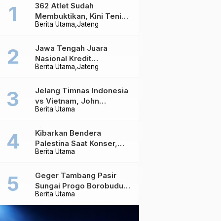
362 Atlet Sudah
Membuktikan, Kini Tenis
Berita Utama
Jateng
Meja Jateng Dibidik Jadi
Kekuatan Nasional
Jawa Tengah Juara
Nasional Kredit
Berita Utama
Jateng
Perumahan, Realisasi
Capai Rp4,96 Triliun
Jelang Timnas Indonesia
vs Vietnam, John
Berita Utama
Herdman Ungkap Hal
yang Dipertaruhkan
Kibarkan Bendera
Palestina Saat Konser,
Berita Utama
Massive Attack Dilarang
Masuk Singapura Lagi
Geger Tambang Pasir
Sungai Progo Borobudur,
Berita Utama
Warga Sambeng Hentikan
Alat Berat dan Usir Truk