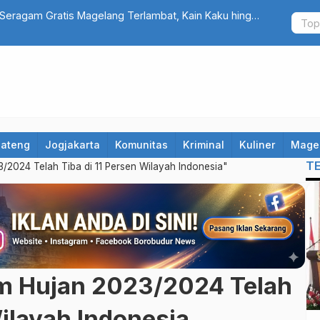
Seragam Gratis Magelang Terlambat, Kain Kaku hingga
Cuma Belanj
Jateng
Jogjakarta
Komunitas
Kriminal
Kuliner
Mage
T
2024 Telah Tiba di 11 Persen Wilayah Indonesia"
 Hujan 2023/2024 Telah
Wilayah Indonesia