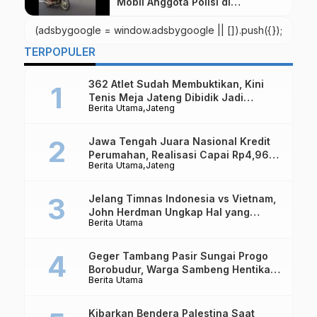
Mobil Anggota Polisi di
Temanggung
(adsbygoogle = window.adsbygoogle || []).push({});
TERPOPULER
362 Atlet Sudah Membuktikan, Kini
Tenis Meja Jateng Dibidik Jadi
Berita Utama
Jateng
Kekuatan Nasional
Jawa Tengah Juara Nasional Kredit
Perumahan, Realisasi Capai Rp4,96
Berita Utama
Jateng
Triliun
Jelang Timnas Indonesia vs Vietnam,
John Herdman Ungkap Hal yang
Berita Utama
Dipertaruhkan
Geger Tambang Pasir Sungai Progo
Borobudur, Warga Sambeng Hentikan
Berita Utama
Alat Berat dan Usir Truk
Kibarkan Bendera Palestina Saat