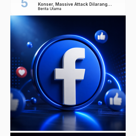
Konser, Massive Attack Dilarang
Berita Utama
Masuk Singapura Lagi