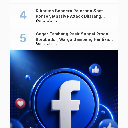
Kibarkan Bendera Palestina Saat
Konser, Massive Attack Dilarang
Berita Utama
Masuk Singapura Lagi
Geger Tambang Pasir Sungai Progo
Borobudur, Warga Sambeng Hentikan
Berita Utama
Alat Berat dan Usir Truk