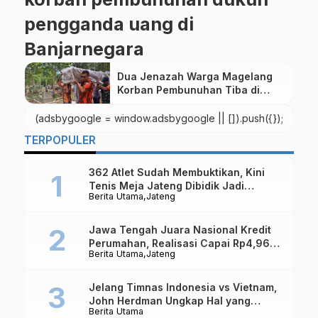
pengganda uang di
Banjarnegara
Dua Jenazah Warga Magelang
Korban Pembunuhan Tiba di
Rumah Duka Lalu Dimakamkan
(adsbygoogle = window.adsbygoogle || []).push({});
TERPOPULER
362 Atlet Sudah Membuktikan, Kini
Tenis Meja Jateng Dibidik Jadi
Berita Utama
Jateng
Kekuatan Nasional
Jawa Tengah Juara Nasional Kredit
Perumahan, Realisasi Capai Rp4,96
Berita Utama
Jateng
Triliun
Jelang Timnas Indonesia vs Vietnam,
John Herdman Ungkap Hal yang
Berita Utama
Dipertaruhkan