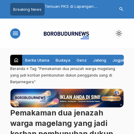
nku Aman, Belajarku
Temuan PKS di Lapangan:
Cuma Belanja
search
Breaking News
95 Santri Al Hidayat
Seragam Gratis Magelang
Ikut Undian Mo
ibekali Edukasi Remaja
Terlambat, Kain Kaku hingga Ada
Mall Magelan
Biaya Jahit
menu
light_mode
home
Berita Utama
Budaya
Genz
Jateng
Jogjakarta
Beranda
»
Tag "Pemakaman dua jenazah warga magelang
yang jadi korban pembunuhan dukun pengganda uang di
Banjarnegara"
Pemakaman dua jenazah
warga magelang yang jadi
korban pembunuhan dukun