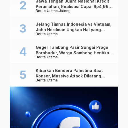
Jawa Tengah Juara Nasional Kredit
Perumahan, Realisasi Capai Rp4,96
Berita Utama
Jateng
Triliun
Jelang Timnas Indonesia vs Vietnam,
John Herdman Ungkap Hal yang
Berita Utama
Dipertaruhkan
Geger Tambang Pasir Sungai Progo
Borobudur, Warga Sambeng Hentikan
Berita Utama
Alat Berat dan Usir Truk
Kibarkan Bendera Palestina Saat
Konser, Massive Attack Dilarang
Berita Utama
Masuk Singapura Lagi