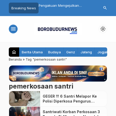
 Siswa SMP 3
Pengakuan Mengejutkan
Daftar 8 Dok
search
Breaking News
yo Magelang Masuk
Tersangka Mutilasi Depok Saepul:
Terseret Pol
it Usai Santap MBG,
Mengaku Murka Usai Digerayangi
Yurizal, Kel
bil Sampel Makanan
Korban di Kontrakan
Pesan Ini
menu
light_mode
home
Berita Utama
Budaya
Genz
Jateng
Jogjakarta
Beranda
»
Tag "pemerkosaan santri"
pemerkosaan santri
GEGER !!! 6 Santri Melapor Ke
Polisi Diperkosa Pengurus
Ponpes
Santriwati Korban Perkosaan 3