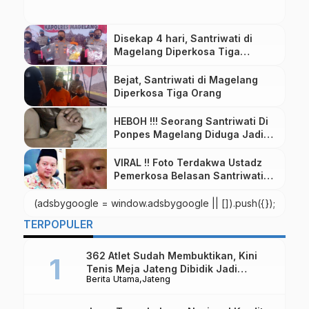
Disekap 4 hari, Santriwati di
Magelang Diperkosa Tiga
Predator
Bejat, Santriwati di Magelang
Diperkosa Tiga Orang
HEBOH !!! Seorang Santriwati Di
Ponpes Magelang Diduga Jadi
Korban Pemerkosaan
VIRAL !! Foto Terdakwa Ustadz
Pemerkosa Belasan Santriwati
Babak Belur di Penjara
(adsbygoogle = window.adsbygoogle || []).push({});
TERPOPULER
362 Atlet Sudah Membuktikan, Kini
Tenis Meja Jateng Dibidik Jadi
Berita Utama
Jateng
Kekuatan Nasional