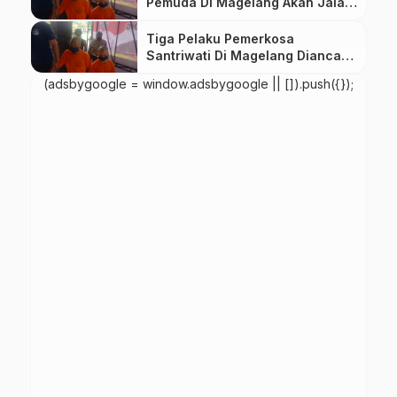
Pemuda Di Magelang Akan Jalani
Pemeriksaan Kesehatan
Tiga Pelaku Pemerkosa
Santriwati Di Magelang Diancam
Hukuman Maksimal 12 Tahun
(adsbygoogle = window.adsbygoogle || []).push({});
Penjara