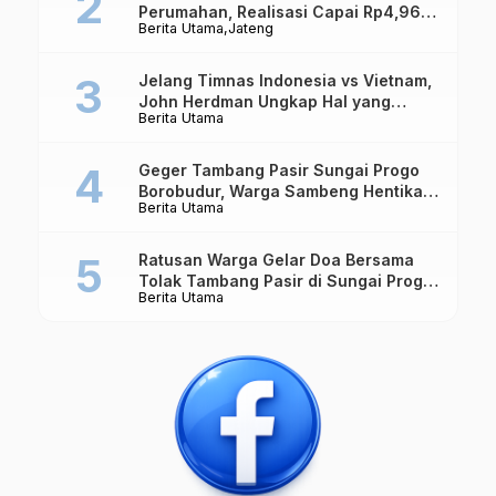
Perumahan, Realisasi Capai Rp4,96
Berita Utama
Jateng
Triliun
Jelang Timnas Indonesia vs Vietnam,
John Herdman Ungkap Hal yang
Berita Utama
Dipertaruhkan
Geger Tambang Pasir Sungai Progo
Borobudur, Warga Sambeng Hentikan
Berita Utama
Alat Berat dan Usir Truk
Ratusan Warga Gelar Doa Bersama
Tolak Tambang Pasir di Sungai Progo
Berita Utama
Borobudur