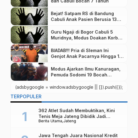
dan Cabuli Bocah 7 Tahun
Bejat! Satpam RS di Bandung
Cabuli Anak Pasien Berusia 13
Tahun
Guru Ngaji di Bogor Cabuli 5
Muridnya, Modus Doakan Korban
Pintar
BIADAB!!! Pria di Sleman Ini
Genjot Anak Pacarnya Hingga 17
Kali
Modus Ajarkan Ilmu Kanuragan,
Pemuda Sodomi 19 Bocah
Dibawah Umur
(adsbygoogle = window.adsbygoogle || []).push({});
TERPOPULER
362 Atlet Sudah Membuktikan, Kini
Tenis Meja Jateng Dibidik Jadi
Berita Utama
Jateng
Kekuatan Nasional
Jawa Tengah Juara Nasional Kredit