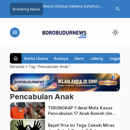
bret Wanita Saat Motor
Resmi Ditutup Selama Setahun,
Fantastis! Pr
search
Breaking News
ia Asal Magelang
Candi Mendut Akan Dipugar
Warung Tong
itangkap Polisi
hingga Punya Atap Lagi
Juta, Bupati
Seluruh Kec
menu
light_mode
home
Berita Utama
Budaya
Genz
Jateng
Jogjakarta
Beranda
»
Tag "Pencabulan Anak"
Pencabulan Anak
TERUNGKAP !! Awal Mula Kasus
Pencabulan 17 Anak Bawah Umur
Oleh Guru di Yogyakarta
Bejat! Pria Ini Tega Cekoki Miras