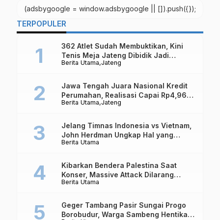
(adsbygoogle = window.adsbygoogle || []).push({});
TERPOPULER
362 Atlet Sudah Membuktikan, Kini
Tenis Meja Jateng Dibidik Jadi
Berita Utama
Jateng
Kekuatan Nasional
Jawa Tengah Juara Nasional Kredit
Perumahan, Realisasi Capai Rp4,96
Berita Utama
Jateng
Triliun
Jelang Timnas Indonesia vs Vietnam,
John Herdman Ungkap Hal yang
Berita Utama
Dipertaruhkan
Kibarkan Bendera Palestina Saat
Konser, Massive Attack Dilarang
Berita Utama
Masuk Singapura Lagi
Geger Tambang Pasir Sungai Progo
Borobudur, Warga Sambeng Hentikan