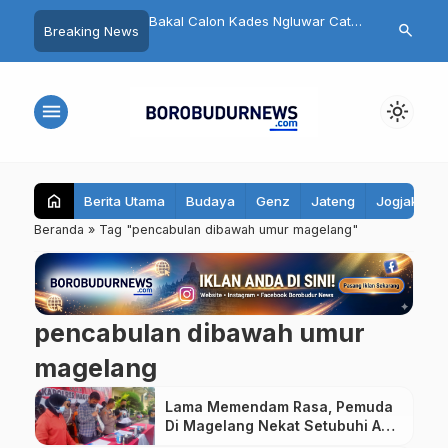
 Diskusi Lintas Iman
Bakal Calon Kades Ngluwar Catur
Pengurus DP
search
Breaking News
asi Toleransi di Kota
Hardono: Memimpin Desa untuk
Magelang Re
Memuliakan Warga, Bukan
Target 7 Kurs
Mengejar Pangkat
menu
light_mode
home
Berita Utama
Budaya
Genz
Jateng
Jogjakarta
Beranda
»
Tag "pencabulan dibawah umur magelang"
pencabulan dibawah umur
magelang
Lama Memendam Rasa, Pemuda
Di Magelang Nekat Setubuhi Adik
Ipar Dibawah Umur