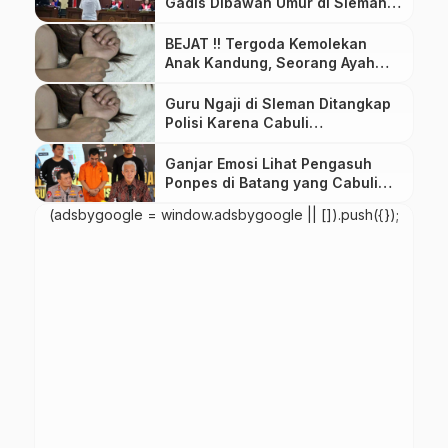
Gadis Dibawah Umur di Sleman
Divonis 16 Tahun Penjara
BEJAT !! Tergoda Kemolekan
Anak Kandung, Seorang Ayah
Nekat Menyetubuhinya
Guru Ngaji di Sleman Ditangkap
Polisi Karena Cabuli
Santriwatinya
Ganjar Emosi Lihat Pengasuh
Ponpes di Batang yang Cabuli
Belasan Santri
(adsbygoogle = window.adsbygoogle || []).push({});