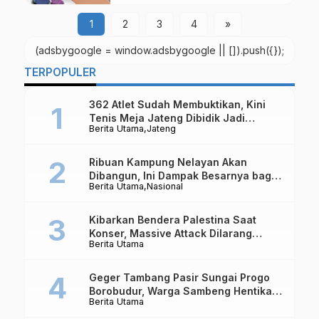
Jogja Dicabuli
1
2
3
4
»
(adsbygoogle = window.adsbygoogle || []).push({});
TERPOPULER
362 Atlet Sudah Membuktikan, Kini
Tenis Meja Jateng Dibidik Jadi
Berita Utama
Jateng
Kekuatan Nasional
Ribuan Kampung Nelayan Akan
Dibangun, Ini Dampak Besarnya bagi
Berita Utama
Nasional
Ekonomi Indonesia
Kibarkan Bendera Palestina Saat
Konser, Massive Attack Dilarang
Berita Utama
Masuk Singapura Lagi
Geger Tambang Pasir Sungai Progo
Borobudur, Warga Sambeng Hentikan
Berita Utama
Alat Berat dan Usir Truk