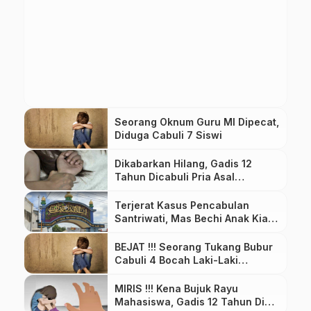
Seorang Oknum Guru MI Dipecat,
Diduga Cabuli 7 Siswi
Dikabarkan Hilang, Gadis 12
Tahun Dicabuli Pria Asal
Magelang
Terjerat Kasus Pencabulan
Santriwati, Mas Bechi Anak Kiai
Jombang Terancam 12 Tahun
Penjara
BEJAT !!! Seorang Tukang Bubur
Cabuli 4 Bocah Laki-Laki
Dibawah Umur
MIRIS !!! Kena Bujuk Rayu
Mahasiswa, Gadis 12 Tahun Di