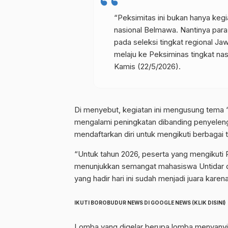
“Peksimitas ini bukan hanya kegi
nasional Belmawa. Nantinya para 
pada seleksi tingkat regional J
melaju ke Peksiminas tingkat nas
Kamis (22/5/2026).
Di menyebut, kegiatan ini mengusung tema 
mengalami peningkatan dibanding penyeleng
mendaftarkan diri untuk mengikuti berbagai 
“Untuk tahun 2026, peserta yang mengikuti 
menunjukkan semangat mahasiswa Untidar da
yang hadir hari ini sudah menjadi juara kare
IKUTI BOROBUDUR NEWS DI GOOGLE NEWS (
KLIK DISINI)
Lomba yang digelar berupa lomba menyanyi d