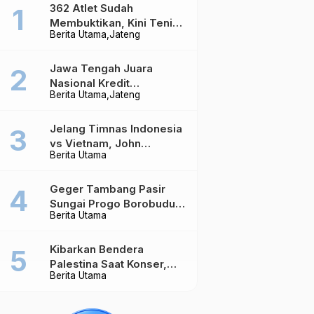
362 Atlet Sudah
Membuktikan, Kini Tenis
Berita Utama
Jateng
Meja Jateng Dibidik Jadi
Kekuatan Nasional
Jawa Tengah Juara
Nasional Kredit
Berita Utama
Jateng
Perumahan, Realisasi
Capai Rp4,96 Triliun
Jelang Timnas Indonesia
vs Vietnam, John
Berita Utama
Herdman Ungkap Hal
yang Dipertaruhkan
Geger Tambang Pasir
Sungai Progo Borobudur,
Berita Utama
Warga Sambeng Hentikan
Alat Berat dan Usir Truk
Kibarkan Bendera
Palestina Saat Konser,
Berita Utama
Massive Attack Dilarang
Masuk Singapura Lagi