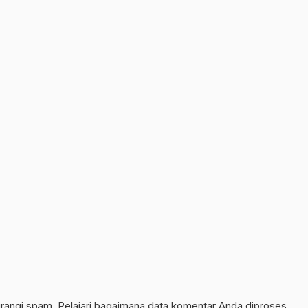
urangi spam.
Pelajari bagaimana data komentar Anda diproses