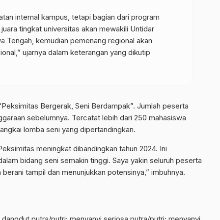
atan internal kampus, tetapi bagian dari program
juara tingkat universitas akan mewakili Untidar
awa Tengah, kemudian pemenang regional akan
ional,” ujarnya dalam keterangan yang dikutip
“Peksimitas Bergerak, Seni Berdampak”. Jumlah peserta
garaan sebelumnya. Tercatat lebih dari 250 mahasiswa
tangkai lomba seni yang dipertandingkan.
Peksimitas meningkat dibandingkan tahun 2024. Ini
lam bidang seni semakin tinggi. Saya yakin seluruh peserta
na berani tampil dan menunjukkan potensinya,” imbuhnya.
angdut putra/putri; menyanyi seriosa putra/putri; menyanyi