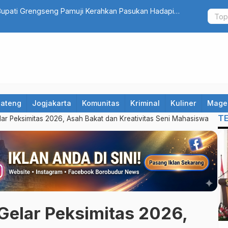
n di Jateng, Taj Yasin: Bukan Hanya Sekolah,
Rayakan Ult
spada
Panti Asuh
Jateng
Jogjakarta
Komunitas
Kriminal
Kuliner
Mage
T
ar Peksimitas 2026, Asah Bakat dan Kreativitas Seni Mahasiswa
Gelar Peksimitas 2026,