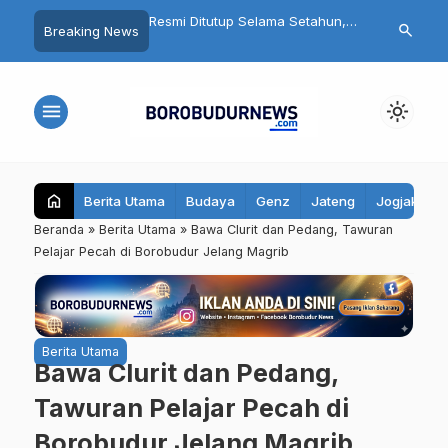
bret Wanita Saat Motor
Resmi Ditutup Selama Setahun,
Fantastis! Pr
search
Breaking News
ia Asal Magelang
Candi Mendut Akan Dipugar
Warung Tong
itangkap Polisi
hingga Punya Atap Lagi
Juta, Bupati
Seluruh Kec
menu
light_mode
home
Berita Utama
Budaya
Genz
Jateng
Jogjakarta
Beranda
»
Berita Utama
»
Bawa Clurit dan Pedang, Tawuran
Pelajar Pecah di Borobudur Jelang Magrib
Berita Utama
Bawa Clurit dan Pedang,
Tawuran Pelajar Pecah di
Borobudur Jelang Magrib