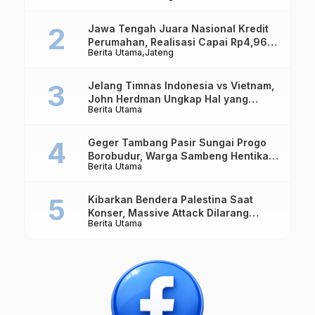
Jawa Tengah Juara Nasional Kredit
Perumahan, Realisasi Capai Rp4,96
Berita Utama
Jateng
Triliun
Jelang Timnas Indonesia vs Vietnam,
John Herdman Ungkap Hal yang
Berita Utama
Dipertaruhkan
Geger Tambang Pasir Sungai Progo
Borobudur, Warga Sambeng Hentikan
Berita Utama
Alat Berat dan Usir Truk
Kibarkan Bendera Palestina Saat
Konser, Massive Attack Dilarang
Berita Utama
Masuk Singapura Lagi