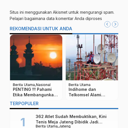
Situs ini menggunakan Akismet untuk mengurangi spam.
Pelajari bagaimana data komentar Anda diproses
REKOMENDASI UNTUK ANDA
Berita Utama
Nasional
Berita Utama
Be
PENTING !!! Pahami
Indihome dan
G
Etika Membangunkan
Telkomsel Alami
B
Sahur Menggunakan
Gangguan, ini
D
TERPOPULER
Towa Masjid
Penyebabnya
B
3
362 Atlet Sudah Membuktikan, Kini
Tenis Meja Jateng Dibidik Jadi
Berita Utama
Jateng
Kekuatan Nasional