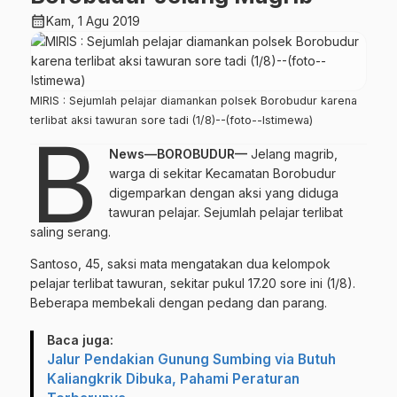
calendar_month
Kam, 1 Agu 2019
MIRIS : Sejumlah pelajar diamankan polsek Borobudur karena
terlibat aksi tawuran sore tadi (1/8)--(foto--Istimewa)
B
News—BOROBUDUR—
Jelang magrib,
warga di sekitar Kecamatan Borobudur
digemparkan dengan aksi yang diduga
tawuran pelajar. Sejumlah pelajar terlibat
saling serang.
Santoso, 45, saksi mata mengatakan dua kelompok
pelajar terlibat tawuran, sekitar pukul 17.20 sore ini (1/8).
Beberapa membekali dengan pedang dan parang.
Baca juga:
Jalur Pendakian Gunung Sumbing via Butuh
Kaliangkrik Dibuka, Pahami Peraturan