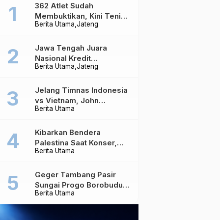
362 Atlet Sudah
Membuktikan, Kini Tenis
Berita Utama
Jateng
Meja Jateng Dibidik Jadi
Kekuatan Nasional
Jawa Tengah Juara
Nasional Kredit
Berita Utama
Jateng
Perumahan, Realisasi
Capai Rp4,96 Triliun
Jelang Timnas Indonesia
vs Vietnam, John
Berita Utama
Herdman Ungkap Hal
yang Dipertaruhkan
Kibarkan Bendera
Palestina Saat Konser,
Berita Utama
Massive Attack Dilarang
Masuk Singapura Lagi
Geger Tambang Pasir
Sungai Progo Borobudur,
Berita Utama
Warga Sambeng Hentikan
Alat Berat dan Usir Truk