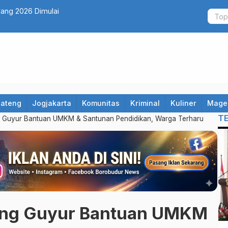
2 Pelajar Kota Magelang Bakal Ikuti Jambore Nasional XII
Banjir Doo
Hardono
Jateng
Jogjakarta
Komunitas
Kriminal
Kuliner
Mage
T
g Guyur Bantuan UMKM & Santunan Pendidikan, Warga Terharu
ang Guyur Bantuan UMKM