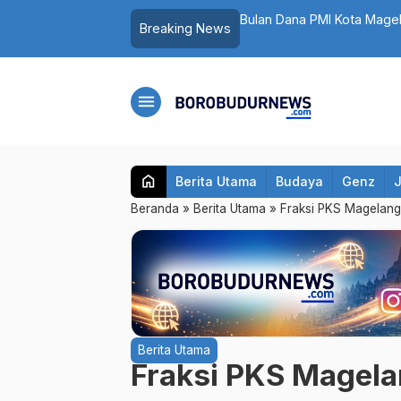
ai
3
Breaking News
menu
home
Berita Utama
Budaya
Genz
Beranda
»
Berita Utama
»
Fraksi PKS Magelan
Berita Utama
Fraksi PKS Magel