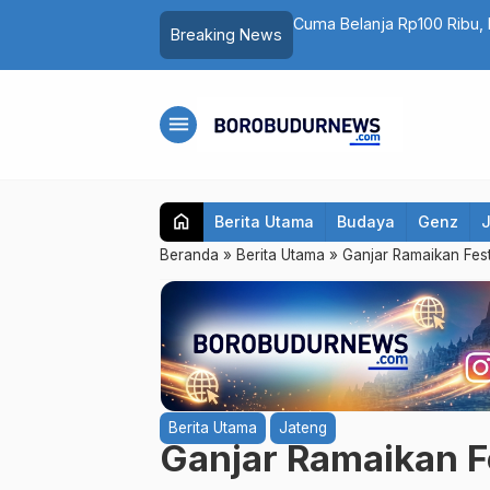
 Magelang Terlambat, Kain Kaku hingga
Cuma Belanja Rp100 Ribu, B
Breaking News
menu
home
Berita Utama
Budaya
Genz
Beranda
»
Berita Utama
»
Ganjar Ramaikan Fest
Berita Utama
Jateng
Ganjar Ramaikan F