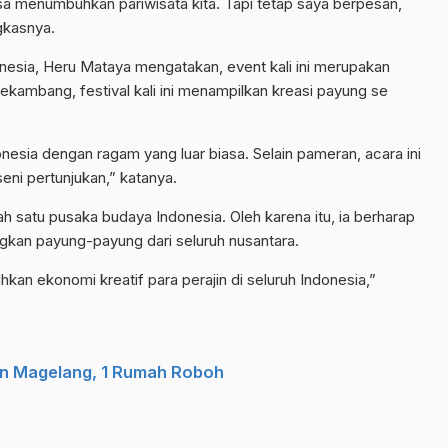
sa menumbuhkan pariwisata kita. Tapi tetap saya berpesan,
gkasnya.
onesia, Heru Mataya mengatakan, event kali ini merupakan
ekambang, festival kali ini menampilkan kreasi payung se
onesia dengan ragam yang luar biasa. Selain pameran, acara ini
ni pertunjukan,” katanya.
satu pusaka budaya Indonesia. Oleh karena itu, ia berharap
gkan payung-payung dari seluruh nusantara.
uhkan ekonomi kreatif para perajin di seluruh Indonesia,”
an Magelang, 1 Rumah Roboh