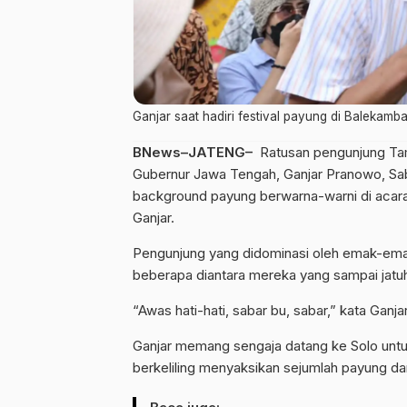
Ganjar saat hadiri festival payung di Balekamb
BNews–JATENG–
Ratusan pengunjung Tam
Gubernur Jawa Tengah, Ganjar Pranowo, Sab
background payung berwarna-warni di acara
Ganjar.
Pengunjung yang didominasi oleh emak-emak 
beberapa diantara mereka yang sampai jatuh
“Awas hati-hati, sabar bu, sabar,” kata Ganjar
Ganjar memang sengaja datang ke Solo untuk 
berkeliling menyaksikan sejumlah payung dar