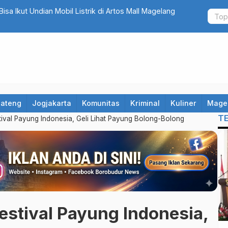
isa Ikut Undian Mobil Listrik di Artos Mall Magelang
PAN Kota M
2 Kursi di 
Jateng
Jogjakarta
Komunitas
Kriminal
Kuliner
Mage
T
ival Payung Indonesia, Geli Lihat Payung Bolong-Bolong
estival Payung Indonesia,