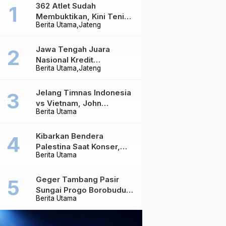
362 Atlet Sudah
Membuktikan, Kini Tenis
Berita Utama
Jateng
Meja Jateng Dibidik Jadi
Kekuatan Nasional
Jawa Tengah Juara
Nasional Kredit
Berita Utama
Jateng
Perumahan, Realisasi
Capai Rp4,96 Triliun
Jelang Timnas Indonesia
vs Vietnam, John
Berita Utama
Herdman Ungkap Hal
yang Dipertaruhkan
Kibarkan Bendera
Palestina Saat Konser,
Berita Utama
Massive Attack Dilarang
Masuk Singapura Lagi
Geger Tambang Pasir
Sungai Progo Borobudur,
Berita Utama
Warga Sambeng Hentikan
Alat Berat dan Usir Truk