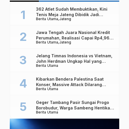
Keributan
362 Atlet Sudah Membuktikan, Kini
Tenis Meja Jateng Dibidik Jadi
Berita Utama
Jateng
Kekuatan Nasional
Jawa Tengah Juara Nasional Kredit
Perumahan, Realisasi Capai Rp4,96
Berita Utama
Jateng
Triliun
Jelang Timnas Indonesia vs Vietnam,
John Herdman Ungkap Hal yang
Berita Utama
Dipertaruhkan
Kibarkan Bendera Palestina Saat
Konser, Massive Attack Dilarang
Berita Utama
Masuk Singapura Lagi
Geger Tambang Pasir Sungai Progo
Borobudur, Warga Sambeng Hentikan
Berita Utama
Alat Berat dan Usir Truk