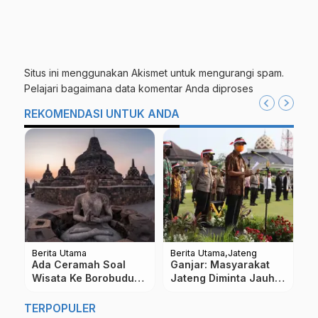
Situs ini menggunakan Akismet untuk mengurangi spam.
Pelajari bagaimana data komentar Anda diproses
REKOMENDASI UNTUK ANDA
Berita Utama
Berita Utama
Jateng
Be
Ada Ceramah Soal
Ganjar: Masyarakat
5
n
Wisata Ke Borobudur
Jateng Diminta Jauhi
L
Haram, Ini Tanggapan
Isu-Isu Kontroversial
T
Seniman NU Magelang
Yang Sebabkan
TERPOPULER