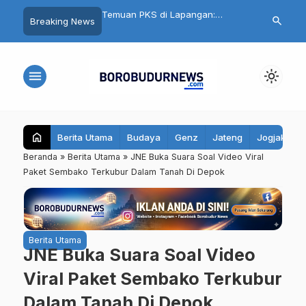
S di Lapangan:
Cuma Belanja Rp100 Ribu, Bisa
PAN Kota Mag
search
Breaking News
ratis Magelang
Ikut Undian Mobil Listrik di Artos
Rapatkan Bar
, Kain Kaku hingga Ada
Mall Magelang
Muhammadiya
t
Rebut 2 Kurs
menu
light_mode
home
Berita Utama
Budaya
Genz
Jateng
Jogjakarta
Beranda
»
Berita Utama
»
JNE Buka Suara Soal Video Viral
Paket Sembako Terkubur Dalam Tanah Di Depok
Berita Utama
JNE Buka Suara Soal Video
Viral Paket Sembako Terkubur
Dalam Tanah Di Depok