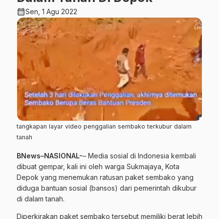
calendar_month
Sen, 1 Agu 2022
tangkapan layar video penggalian sembako terkubur dalam
tanah
BNews–NASIONAL-
– Media sosial di Indonesia kembali
dibuat gempar, kali ini oleh warga Sukmajaya, Kota
Depok yang menemukan ratusan paket sembako yang
diduga bantuan sosial (bansos) dari pemerintah dikubur
di dalam tanah.
Diperkirakan paket sembako tersebut memiliki berat lebih