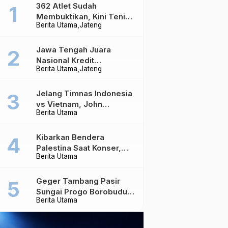
362 Atlet Sudah
Membuktikan, Kini Tenis
Berita Utama
Jateng
Meja Jateng Dibidik Jadi
Kekuatan Nasional
Jawa Tengah Juara
Nasional Kredit
Berita Utama
Jateng
Perumahan, Realisasi
Capai Rp4,96 Triliun
Jelang Timnas Indonesia
vs Vietnam, John
Berita Utama
Herdman Ungkap Hal
yang Dipertaruhkan
Kibarkan Bendera
Palestina Saat Konser,
Berita Utama
Massive Attack Dilarang
Masuk Singapura Lagi
Geger Tambang Pasir
Sungai Progo Borobudur,
Berita Utama
Warga Sambeng Hentikan
Alat Berat dan Usir Truk