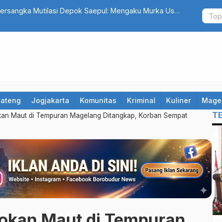
at yang Terseret Polemik Komentar Yurizal, Keluarga
Catat! 10 R
Hindari Jalu
Jateng
Jogjakarta
Komunitas
Kriminal
Kuliner
Mage
T
kan Maut di Tempuran Magelang Ditangkap, Korban Sempat
yokan Maut di Tempuran