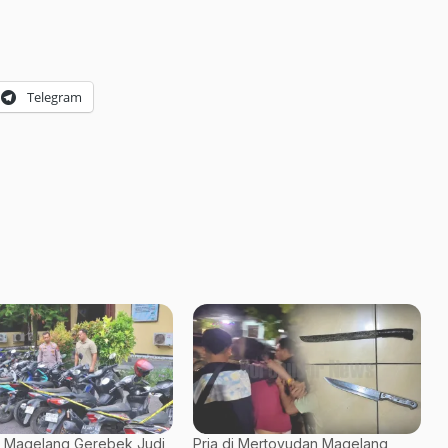
Telegram
a Magelang Gerebek Judi
Pria di Mertoyudan Magelang