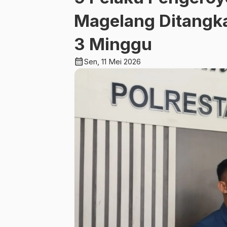
Magelang Ditangk
3 Minggu
calendar_month
Sen, 11 Mei 2026