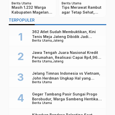
Berita Utama
Berita Utama
Be
Masih 1.232 Warga
Tips Merawat Rambut
S
Kabupaten Magelang
agar Tetap Sehat,
P
Dinyatakan
Salah Satunya Penuhi
P
TERPOPULER
Terkonfirmasi Positif
Asupan Protein
R
i
Covid-19
D
362 Atlet Sudah Membuktikan, Kini
Tenis Meja Jateng Dibidik Jadi
Berita Utama
Jateng
Kekuatan Nasional
Jawa Tengah Juara Nasional Kredit
Perumahan, Realisasi Capai Rp4,96
Berita Utama
Jateng
Triliun
Jelang Timnas Indonesia vs Vietnam,
John Herdman Ungkap Hal yang
Berita Utama
Dipertaruhkan
Geger Tambang Pasir Sungai Progo
Borobudur, Warga Sambeng Hentikan
Berita Utama
Alat Berat dan Usir Truk
Kibarkan Bendera Palestina Saat