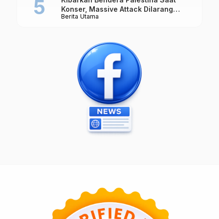
Konser, Massive Attack Dilarang
Berita Utama
Masuk Singapura Lagi