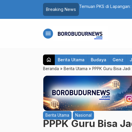
 Magelang Terlambat, Kain Kaku hingga
Cuma Belanja Rp100 Ribu, B
Breaking News
menu
home
Berita Utama
Budaya
Genz
Beranda
»
Berita Utama
»
PPPK Guru Bisa Jadi 
Berita Utama
Nasional
PPPK Guru Bisa Ja