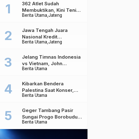
362 Atlet Sudah
Membuktikan, Kini Tenis
Berita Utama
Jateng
Meja Jateng Dibidik Jadi
Kekuatan Nasional
Jawa Tengah Juara
Nasional Kredit
Berita Utama
Jateng
Perumahan, Realisasi
Capai Rp4,96 Triliun
Jelang Timnas Indonesia
vs Vietnam, John
Berita Utama
Herdman Ungkap Hal
yang Dipertaruhkan
Kibarkan Bendera
Palestina Saat Konser,
Berita Utama
Massive Attack Dilarang
Masuk Singapura Lagi
Geger Tambang Pasir
Sungai Progo Borobudur,
Berita Utama
Warga Sambeng Hentikan
Alat Berat dan Usir Truk