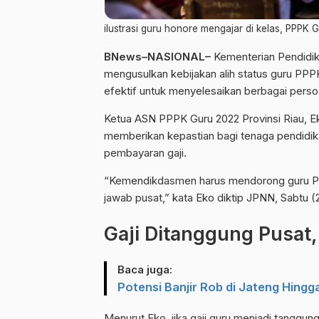
ilustrasi guru honore mengajar di kelas, PPPK 
BNews–NASIONAL–
Kementerian Pendidi
mengusulkan kebijakan alih status guru PPPK
efektif untuk menyelesaikan berbagai persoal
Ketua ASN PPPK Guru 2022 Provinsi Riau, E
memberikan kepastian bagi tenaga pendidik
pembayaran gaji.
“Kemendikdasmen harus mendorong guru PPP
jawab pusat,” kata Eko diktip JPNN, Sabtu (
Gaji Ditanggung Pusat
Baca juga:
Potensi Banjir Rob di Jateng Hingga
Menurut Eko, jika gaji guru menjadi tanggu