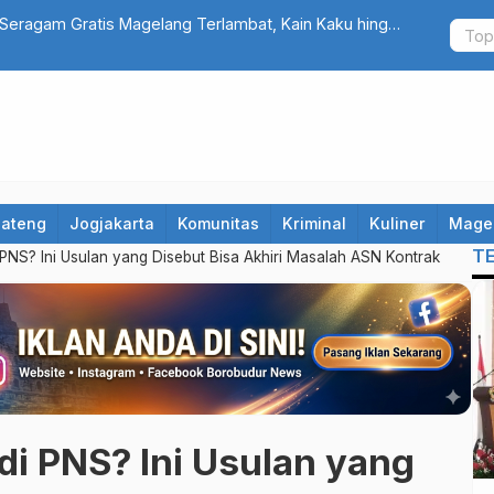
isa Ikut Undian Mobil Listrik di Artos Mall Magelang
PAN Kota M
2 Kursi di 
Jateng
Jogjakarta
Komunitas
Kriminal
Kuliner
Mage
T
PNS? Ini Usulan yang Disebut Bisa Akhiri Masalah ASN Kontrak
di PNS? Ini Usulan yang