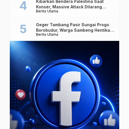
Kibarkan Bendera Palestina Saat
Konser, Massive Attack Dilarang
Berita Utama
Masuk Singapura Lagi
Geger Tambang Pasir Sungai Progo
Borobudur, Warga Sambeng Hentikan
Berita Utama
Alat Berat dan Usir Truk