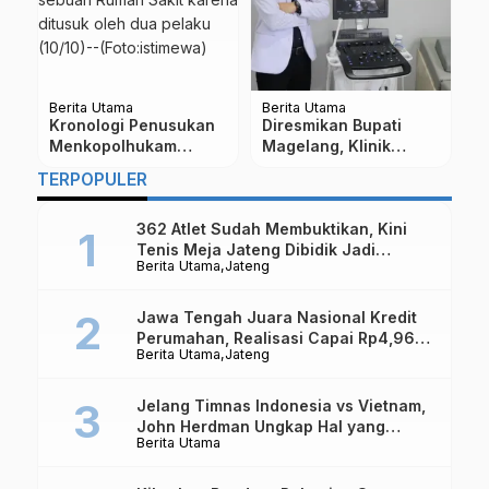
Berita Utama
Berita Utama
Be
Ini Program Unggulan
Ada Dua Bisnis
V
Paslon Zaroh Jika
Property Bakal Moncer
B
Menang di Pilkada
Di Sepanjang Jalan
D
…
TERPOPULER
di
Magelang
Yogyakarta-Bawen
D
362 Atlet Sudah Membuktikan, Kini
Tenis Meja Jateng Dibidik Jadi
Berita Utama
Jateng
Kekuatan Nasional
Jawa Tengah Juara Nasional Kredit
Perumahan, Realisasi Capai Rp4,96
Berita Utama
Jateng
Triliun
Jelang Timnas Indonesia vs Vietnam,
John Herdman Ungkap Hal yang
Berita Utama
Dipertaruhkan