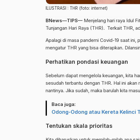
ILUSTRASI : THR (foto: internet)
BNews—TIPS—
Menjelang hari raya Idul F
Tunjangan Hari Raya (THR). Terkait THR, ad
Apalagi di masa pandemi Covid-19 saat ini,
mengatur THR yang bisa diterapkan. Dilansir
Perhatikan pondasi keuangan
Sebelum dapat mengelola keuangan, kita ha
sesudah terbantu dengan THR. Hal ini aka
nantinya. Jika sudah, maka barulah kita ma
Baca juga:
Odong-Odong atau Kereta Kelinci T
Tentukan skala prioritas
Kita diharuskan untuk memilah-milah apa saj