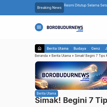
elama Setahun, Candi Mendut Akan Dipugar hingga Punya Atap
F
Breaking News
B
menu
home
Berita Utama
Budaya
Genz
Beranda
»
Berita Utama
»
Simak! Begini 7 Tips
Berita Utama
Simak! Begini 7 Ti