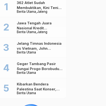
362 Atlet Sudah
Membuktikan, Kini Tenis
Berita Utama
Jateng
Meja Jateng Dibidik Jadi
Kekuatan Nasional
Jawa Tengah Juara
Nasional Kredit
Berita Utama
Jateng
Perumahan, Realisasi
Capai Rp4,96 Triliun
Jelang Timnas Indonesia
vs Vietnam, John
Berita Utama
Herdman Ungkap Hal
yang Dipertaruhkan
Geger Tambang Pasir
Sungai Progo Borobudur,
Berita Utama
Warga Sambeng Hentikan
Alat Berat dan Usir Truk
Kibarkan Bendera
Palestina Saat Konser,
Berita Utama
Massive Attack Dilarang
Masuk Singapura Lagi