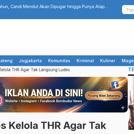
antastis! Program Belonjo Warung Tonggo Raup Rp203 Juta, Bupa
idik Seluruh Kecamatan
Jateng
Jogjakarta
Komunitas
Kriminal
Kuliner
Mage
T
 Kelola THR Agar Tak Langsung Ludes
ps Kelola THR Agar Tak