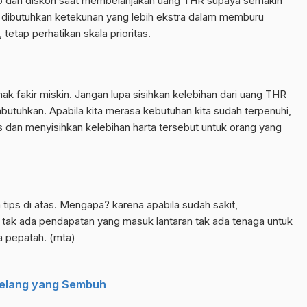
 dan diskon saat membelanjakan uang THR supaya semakin
 dibutuhkan ketekunan yang lebih ekstra dalam memburu
tetap perhatikan skala prioritas.
 hak fakir miskin. Jangan lupa sisihkan kelebihan dari uang THR
butuhkan. Apabila kita merasa kebutuhan kita sudah terpenuhi,
s dan menyisihkan kelebihan harta tersebut untuk orang yang
a tips di atas. Mengapa? karena apabila sudah sakit,
tak ada pendapatan yang masuk lantaran tak ada tenaga untuk
ta pepatah. (mta)
agelang yang Sembuh