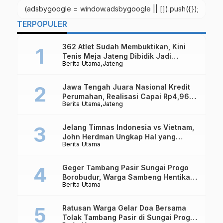
Yogyakarta
(adsbygoogle = window.adsbygoogle || []).push({});
TERPOPULER
362 Atlet Sudah Membuktikan, Kini
Tenis Meja Jateng Dibidik Jadi
Berita Utama
Jateng
Kekuatan Nasional
Jawa Tengah Juara Nasional Kredit
Perumahan, Realisasi Capai Rp4,96
Berita Utama
Jateng
Triliun
Jelang Timnas Indonesia vs Vietnam,
John Herdman Ungkap Hal yang
Berita Utama
Dipertaruhkan
Geger Tambang Pasir Sungai Progo
Borobudur, Warga Sambeng Hentikan
Berita Utama
Alat Berat dan Usir Truk
Ratusan Warga Gelar Doa Bersama
Tolak Tambang Pasir di Sungai Progo