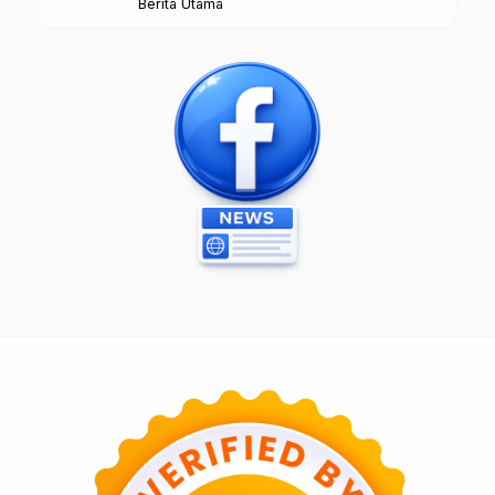
Berita Utama
Borobudur