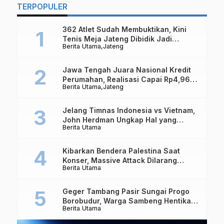
TERPOPULER
362 Atlet Sudah Membuktikan, Kini
Tenis Meja Jateng Dibidik Jadi
Berita Utama
Jateng
Kekuatan Nasional
Jawa Tengah Juara Nasional Kredit
Perumahan, Realisasi Capai Rp4,96
Berita Utama
Jateng
Triliun
Jelang Timnas Indonesia vs Vietnam,
John Herdman Ungkap Hal yang
Berita Utama
Dipertaruhkan
Kibarkan Bendera Palestina Saat
Konser, Massive Attack Dilarang
Berita Utama
Masuk Singapura Lagi
Geger Tambang Pasir Sungai Progo
Borobudur, Warga Sambeng Hentikan
Berita Utama
Alat Berat dan Usir Truk