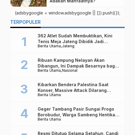
Adakah Manfaatnya?
(adsbygoogle = window.adsbygoogle || []).push({});
TERPOPULER
362 Atlet Sudah Membuktikan, Kini
Tenis Meja Jateng Dibidik Jadi
Berita Utama
Jateng
Kekuatan Nasional
Ribuan Kampung Nelayan Akan
Dibangun, Ini Dampak Besarnya bagi
Berita Utama
Nasional
Ekonomi Indonesia
Kibarkan Bendera Palestina Saat
Konser, Massive Attack Dilarang
Berita Utama
Masuk Singapura Lagi
Geger Tambang Pasir Sungai Progo
Borobudur, Warga Sambeng Hentikan
Berita Utama
Alat Berat dan Usir Truk
Resmi Ditutup Selama Setahun, Candi