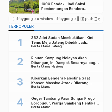
1000 Pendaki Jadi Saksi
Pembentangan Bendera
Indonesia Raksasa di Gunung
Andong
(adsbygoogle = window.adsbygoogle || []).push({});
TERPOPULER
362 Atlet Sudah Membuktikan, Kini
Tenis Meja Jateng Dibidik Jadi
Berita Utama
Jateng
Kekuatan Nasional
Ribuan Kampung Nelayan Akan
Dibangun, Ini Dampak Besarnya bagi
Berita Utama
Nasional
Ekonomi Indonesia
Kibarkan Bendera Palestina Saat
Konser, Massive Attack Dilarang
Berita Utama
Masuk Singapura Lagi
Geger Tambang Pasir Sungai Progo
Borobudur, Warga Sambeng Hentikan
Berita Utama
Alat Berat dan Usir Truk