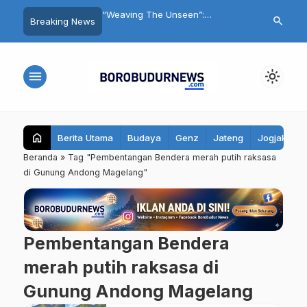
kusi Lintas Iman,
“Weaving The Unseen”:
FMKI Gelar Di
search
Breaking News
but Kota Magelang
Menjelajah Karya Unik Ratih
dan Deklarasi
eberagaman
Alsaira di ARTOTEL Leguna
Magelang
Magelang
menu
light_mode
home
Berita Utama
Budaya
Genz
Jateng
Jogjakarta
Beranda
»
Tag "Pembentangan Bendera merah putih raksasa
di Gunung Andong Magelang"
Pembentangan Bendera
merah putih raksasa di
Gunung Andong Magelang