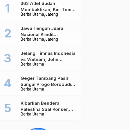
362 Atlet Sudah
Membuktikan, Kini Tenis
Berita Utama
Jateng
Meja Jateng Dibidik Jadi
Kekuatan Nasional
Jawa Tengah Juara
Nasional Kredit
Berita Utama
Jateng
Perumahan, Realisasi
Capai Rp4,96 Triliun
Jelang Timnas Indonesia
vs Vietnam, John
Berita Utama
Herdman Ungkap Hal
yang Dipertaruhkan
Geger Tambang Pasir
Sungai Progo Borobudur,
Berita Utama
Warga Sambeng Hentikan
Alat Berat dan Usir Truk
Kibarkan Bendera
Palestina Saat Konser,
Berita Utama
Massive Attack Dilarang
Masuk Singapura Lagi