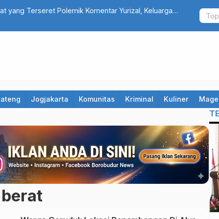
at yang Terseret Polemik Komentar Yurizal, Keluarga
Catat! 10 R
Hindari Jalu
Jateng
Jogjakarta
Komunitas
Kriminal
Kuliner
Mage
T
berat