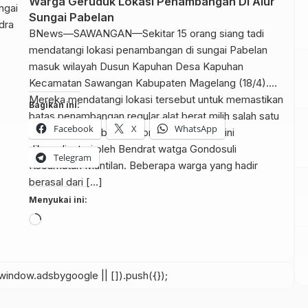
Warga Geruduk Lokasi Penambangan Di Alur
Sungai Pabelan
BNews—SAWANGAN—Sekitar 15 orang siang tadi
mendatangi lokasi penambangan di sungai Pabelan
masuk wilayah Dusun Kapuhan Desa Kapuhan
Kecamatan Sawangan Kabupaten Magelang (18/4).
Mereka mendatangi lokasi tersebut untuk memastikan
Bagikan ini:
batas penambangan regular alat berat milih salah satu
Facebook
X
WhatsApp
pengusaha tambang. Rombongan orang ini
dikoordinatori oleh Bendrat watga Gondosuli
Telegram
Kecamatan Muntilan. Beberapa warga yang hadir
berasal dari […]
Menyukai ini:
Memuat...
indow.adsbygoogle || []).push({});