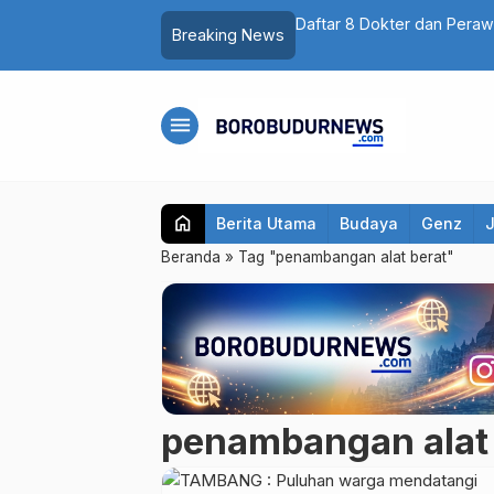
asi Depok Saepul: Mengaku Murka Usai
Daftar 8 Dokter dan Peraw
Breaking News
Sampaikan Pesan Ini
menu
home
Berita Utama
Budaya
Genz
Beranda
»
Tag "penambangan alat berat"
penambangan alat 