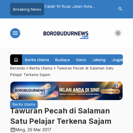
Dokter dan Perawat yang
Catat! 10 Ruas Jalan Kota
El Nino Anca
search
Breaking News
Polemik Komentar
Magelang Bakal Ditutup Minggu
Grengseng P
Keluarga Sampaikan
Ini, Pengendara Diminta Hindari
Pasukan Had
Jalur Berikut
Karhutla
menu
light_mode
home
Berita Utama
Budaya
Genz
Jateng
Jogjakarta
Beranda
»
Berita Utama
»
Tawuran Pecah di Salaman Satu
Pelajar Terkena Sajam
Berita Utama
Tawuran Pecah di Salaman
Satu Pelajar Terkena Sajam
calendar_month
Ming, 26 Mar 2017