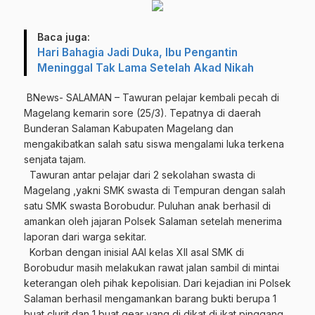
Baca juga:
Hari Bahagia Jadi Duka, Ibu Pengantin
Meninggal Tak Lama Setelah Akad Nikah
BNews- SALAMAN – Tawuran pelajar kembali pecah di
Magelang kemarin sore (25/3). Tepatnya di daerah
Bunderan Salaman Kabupaten Magelang dan
mengakibatkan salah satu siswa mengalami luka terkena
senjata tajam.
Tawuran antar pelajar dari 2 sekolahan swasta di
Magelang ,yakni SMK swasta di Tempuran dengan salah
satu SMK swasta Borobudur. Puluhan anak berhasil di
amankan oleh jajaran Polsek Salaman setelah menerima
laporan dari warga sekitar.
Korban dengan inisial AAI kelas XII asal SMK di
Borobudur masih melakukan rawat jalan sambil di mintai
keterangan oleh pihak kepolisian. Dari kejadian ini Polsek
Salaman berhasil mengamankan barang bukti berupa 1
buat clurit dan 1 buat gear yang di dikat di ikat pinggang.