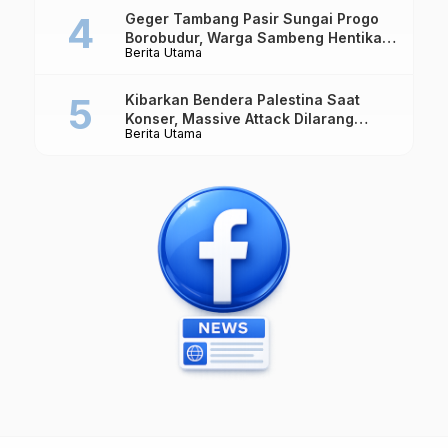
Geger Tambang Pasir Sungai Progo
Borobudur, Warga Sambeng Hentikan
Berita Utama
Alat Berat dan Usir Truk
Kibarkan Bendera Palestina Saat
Konser, Massive Attack Dilarang
Berita Utama
Masuk Singapura Lagi