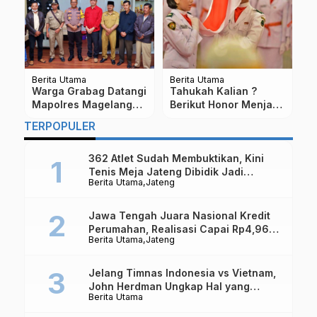
Berita Utama
Berita Utama
Be
h,
Warga Grabag Datangi
Tahukah Kalian ?
B
Mapolres Magelang
Berikut Honor Menjadi
H
an
Pertanyakan Kasus
Anggota Paskibraka
d
TERPOPULER
Pembunuhan, Ini
Nasional
Hasilnya
362 Atlet Sudah Membuktikan, Kini
Tenis Meja Jateng Dibidik Jadi
Berita Utama
Jateng
Kekuatan Nasional
Jawa Tengah Juara Nasional Kredit
Perumahan, Realisasi Capai Rp4,96
Berita Utama
Jateng
Triliun
Jelang Timnas Indonesia vs Vietnam,
John Herdman Ungkap Hal yang
Berita Utama
Dipertaruhkan