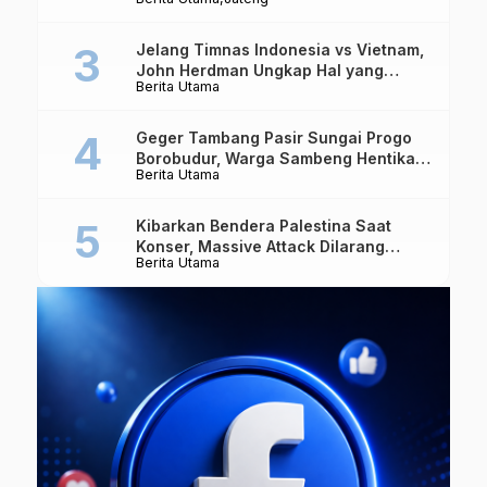
Triliun
Jelang Timnas Indonesia vs Vietnam,
John Herdman Ungkap Hal yang
Berita Utama
Dipertaruhkan
Geger Tambang Pasir Sungai Progo
Borobudur, Warga Sambeng Hentikan
Berita Utama
Alat Berat dan Usir Truk
Kibarkan Bendera Palestina Saat
Konser, Massive Attack Dilarang
Berita Utama
Masuk Singapura Lagi