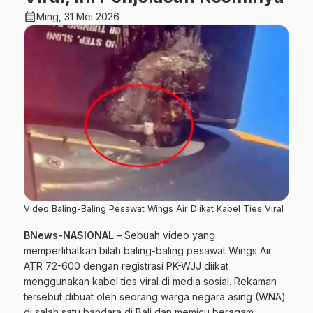
calendar_month
Ming, 31 Mei 2026
Video Baling-Baling Pesawat Wings Air Diikat Kabel Ties Viral
BNews-NASIONAL
– Sebuah video yang
memperlihatkan bilah baling-baling pesawat Wings Air
ATR 72-600 dengan registrasi PK-WJJ diikat
menggunakan kabel ties viral di media sosial. Rekaman
tersebut dibuat oleh seorang warga negara asing (WNA)
di salah satu bandara di Bali dan memicu beragam