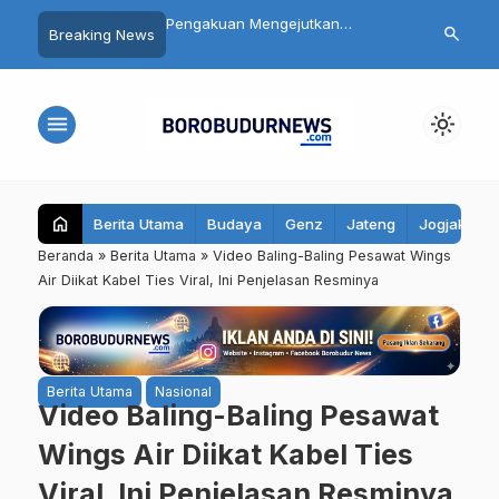
 Siswa SMP 3
Pengakuan Mengejutkan
Daftar 8 Dok
search
Breaking News
yo Magelang Masuk
Tersangka Mutilasi Depok Saepul:
Terseret Pol
it Usai Santap MBG,
Mengaku Murka Usai Digerayangi
Yurizal, Kel
bil Sampel Makanan
Korban di Kontrakan
Pesan Ini
menu
light_mode
home
Berita Utama
Budaya
Genz
Jateng
Jogjakarta
Beranda
»
Berita Utama
»
Video Baling-Baling Pesawat Wings
Air Diikat Kabel Ties Viral, Ini Penjelasan Resminya
Berita Utama
Nasional
Video Baling-Baling Pesawat
Wings Air Diikat Kabel Ties
Viral, Ini Penjelasan Resminya