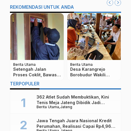
REKOMENDASI UNTUK ANDA
Berita Utama
Berita Utama
Be
HOROR !! Kisah
Bingung Mau Mulai
S
Pramugari Layani
Obrolan Dengan Si
P
i
Seorang Penumpang,
Dia? Simak Tipsnya!
M
TERPOPULER
Ternyata Mayatnya Di
W
Kargo
p
362 Atlet Sudah Membuktikan, Kini
Tenis Meja Jateng Dibidik Jadi
Berita Utama
Jateng
Kekuatan Nasional
Jawa Tengah Juara Nasional Kredit
Perumahan, Realisasi Capai Rp4,96
Berita Utama
Jateng