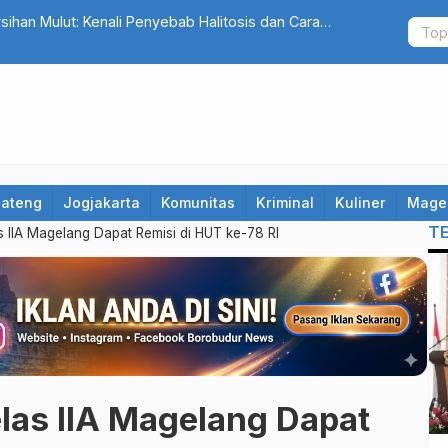
kan Dibangun, Ini Dampak Besarnya bagi Ekonomi
Bank Magel
Jateng
Jogjakarta
Komunitas
Kriminal
Kuliner
Mage
T
 IIA Magelang Dapat Remisi di HUT ke-78 RI
as IIA Magelang Dapat