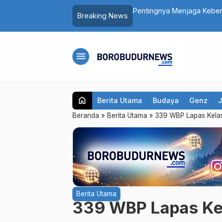
ali Penyebab Halitosis dan Cara
Ribuan Kampung Nelayan A
Breaking News
Indonesia
menu
home
Berita Utama
Budaya
Genz
Beranda
»
Berita Utama
»
339 WBP Lapas Kelas
Berita Utama
339 WBP Lapas Kel