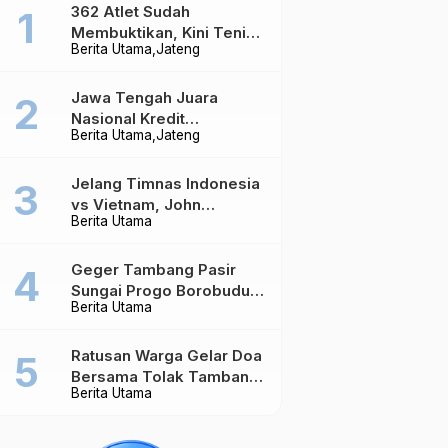
362 Atlet Sudah
Membuktikan, Kini Tenis
Berita Utama
Jateng
Meja Jateng Dibidik Jadi
Kekuatan Nasional
Jawa Tengah Juara
Nasional Kredit
Berita Utama
Jateng
Perumahan, Realisasi
Capai Rp4,96 Triliun
Jelang Timnas Indonesia
vs Vietnam, John
Berita Utama
Herdman Ungkap Hal
yang Dipertaruhkan
Geger Tambang Pasir
Sungai Progo Borobudur,
Berita Utama
Warga Sambeng Hentikan
Alat Berat dan Usir Truk
Ratusan Warga Gelar Doa
Bersama Tolak Tambang
Berita Utama
Pasir di Sungai Progo
Borobudur