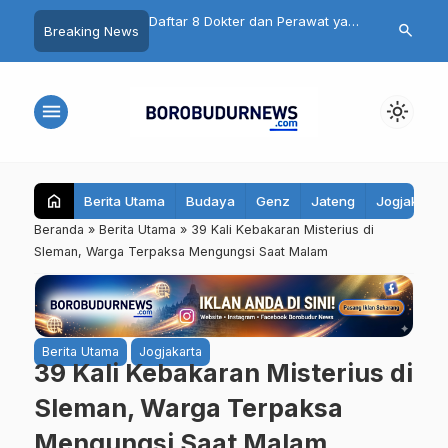
n Mengejutkan
Daftar 8 Dokter dan Perawat yang
Catat! 10 Rua
search
Breaking News
 Mutilasi Depok Saepul:
Terseret Polemik Komentar
Magelang Bak
urka Usai Digerayangi
Yurizal, Keluarga Sampaikan
Ini, Pengenda
 Kontrakan
Pesan Ini
Jalur Berikut
menu
light_mode
home
Berita Utama
Budaya
Genz
Jateng
Jogjakarta
Beranda
»
Berita Utama
»
39 Kali Kebakaran Misterius di
Sleman, Warga Terpaksa Mengungsi Saat Malam
Berita Utama
Jogjakarta
39 Kali Kebakaran Misterius di
Sleman, Warga Terpaksa
Mengungsi Saat Malam