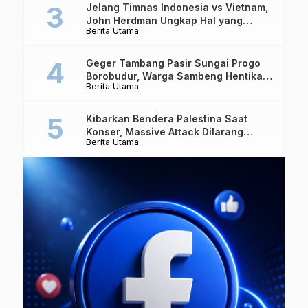
Jelang Timnas Indonesia vs Vietnam,
John Herdman Ungkap Hal yang
Berita Utama
Dipertaruhkan
Geger Tambang Pasir Sungai Progo
Borobudur, Warga Sambeng Hentikan
Berita Utama
Alat Berat dan Usir Truk
Kibarkan Bendera Palestina Saat
Konser, Massive Attack Dilarang
Berita Utama
Masuk Singapura Lagi