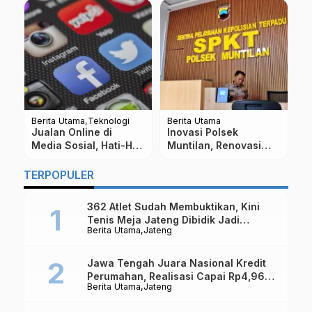
Berita Utama
Teknologi
Berita Utama
Be
K
b
Jualan Online di
Inovasi Polsek
D
r
Media Sosial, Hati-Hati
Muntilan, Renovasi
R
i
ada Kata ini Bisa
Ruang SPKT Layaknya
D
Diblokir Facebook
Loket Perbankan
TERPOPULER
362 Atlet Sudah Membuktikan, Kini
Tenis Meja Jateng Dibidik Jadi
Berita Utama
Jateng
Kekuatan Nasional
Jawa Tengah Juara Nasional Kredit
Perumahan, Realisasi Capai Rp4,96
Berita Utama
Jateng
Triliun