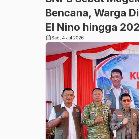
Bencana, Warga D
El Nino hingga 20
calendar_month
Sab, 4 Jul 2026