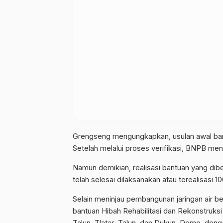
Grengseng mengungkapkan, usulan awal bant
Setelah melalui proses verifikasi, BNPB men
Namun demikian, realisasi bantuan yang dib
telah selesai dilaksanakan atau terealisasi 1
Selain meninjau pembangunan jaringan air 
bantuan Hibah Rehabilitasi dan Rekonstruksi
Talun, Tlatar–Talun, dan Dukun–Demo, dengan