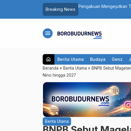
asi Depok Saepul: Mengaku Murka Usai
Daftar 8 Dokter dan Peraw
Breaking News
…
Sampaikan Pesan Ini
menu
home
Berita Utama
Budaya
Genz
Beranda
»
Berita Utama
»
BNPB Sebut Magelan
Nino hingga 2027
Berita Utama
BNPB Sebut Magel