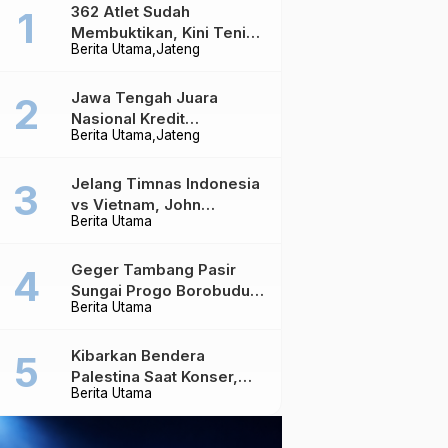
362 Atlet Sudah
Membuktikan, Kini Tenis
Berita Utama
Jateng
Meja Jateng Dibidik Jadi
Kekuatan Nasional
Jawa Tengah Juara
Nasional Kredit
Berita Utama
Jateng
Perumahan, Realisasi
Capai Rp4,96 Triliun
Jelang Timnas Indonesia
vs Vietnam, John
Berita Utama
Herdman Ungkap Hal
yang Dipertaruhkan
Geger Tambang Pasir
Sungai Progo Borobudur,
Berita Utama
Warga Sambeng Hentikan
Alat Berat dan Usir Truk
Kibarkan Bendera
Palestina Saat Konser,
Berita Utama
Massive Attack Dilarang
Masuk Singapura Lagi