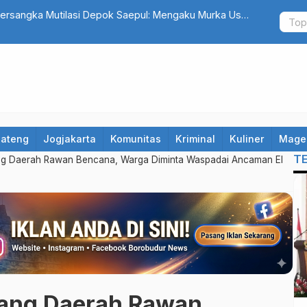
at yang Terseret Polemik Komentar Yurizal, Keluarga
Catat! 10 R
Hindari Jalu
Jateng
Jogjakarta
Komunitas
Kriminal
Kuliner
Mage
T
g Daerah Rawan Bencana, Warga Diminta Waspadai Ancaman El
ang Daerah Rawan