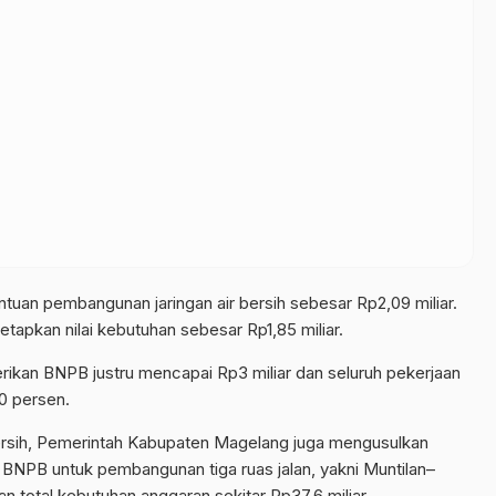
uan pembangunan jaringan air bersih sebesar Rp2,09 miliar.
etapkan nilai kebutuhan sebesar Rp1,85 miliar.
erikan BNPB justru mencapai Rp3 miliar dan seluruh pekerjaan
00 persen.
bersih, Pemerintah Kabupaten Magelang juga mengusulkan
 BNPB untuk pembangunan tiga ruas jalan, yakni Muntilan–
 total kebutuhan anggaran sekitar Rp37,6 miliar.