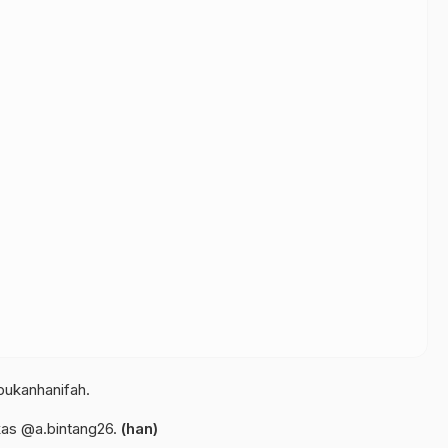
bukanhanifah.
gkas @a.bintang26.
(han)