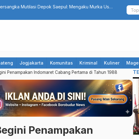
at yang Terseret Polemik Komentar Yurizal, Keluarga
Catat! 10 R
Hindari Jalu
Jateng
Jogjakarta
Komunitas
Kriminal
Kuliner
Mage
T
egini Penampakan Indomaret Cabang Pertama di Tahun 1988
 Begini Penampakan