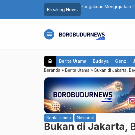
asi Depok Saepul: Mengaku Murka Usai
Daftar 8 Dokter dan Peraw
Breaking News
Sampaikan Pesan Ini
menu
home
Berita Utama
Budaya
Genz
Beranda
»
Berita Utama
»
Bukan di Jakarta, B
Berita Utama
Nasional
Bukan di Jakarta,