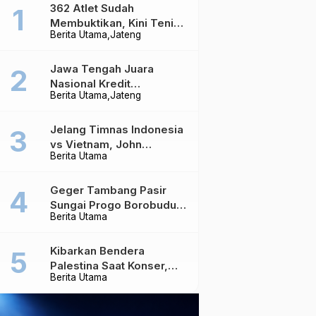
362 Atlet Sudah
Membuktikan, Kini Tenis
Berita Utama
Jateng
Meja Jateng Dibidik Jadi
Kekuatan Nasional
Jawa Tengah Juara
Nasional Kredit
Berita Utama
Jateng
Perumahan, Realisasi
Capai Rp4,96 Triliun
Jelang Timnas Indonesia
vs Vietnam, John
Berita Utama
Herdman Ungkap Hal
yang Dipertaruhkan
Geger Tambang Pasir
Sungai Progo Borobudur,
Berita Utama
Warga Sambeng Hentikan
Alat Berat dan Usir Truk
Kibarkan Bendera
Palestina Saat Konser,
Berita Utama
Massive Attack Dilarang
Masuk Singapura Lagi