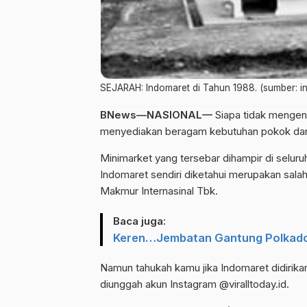
SEJARAH: Indomaret di Tahun 1988. (sumber: in
BNews—NASIONAL—
Siapa tidak mengena
menyediakan beragam kebutuhan pokok dan 
Minimarket yang tersebar dihampir di selur
Indomaret sendiri diketahui merupakan sala
Makmur Internasinal Tbk.
Baca juga:
Keren…Jembatan Gantung Polkadot
Namun tahukah kamu jika Indomaret didirikan
diunggah akun Instagram @viralltoday.id.