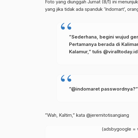
Foto yang diunggah Jumat (8/1) ini menunju
yang jika tidak ada spanduk ’Indomart’, ora
”Sederhana, begini wujud ger
Pertamanya berada di Kalima
Kalamur,” tulis @viralltoday.
”@indomaret passwordnya?” 
”Wah, Kaltim,” kata @jeremitotisangiang
(adsbygoogle = w