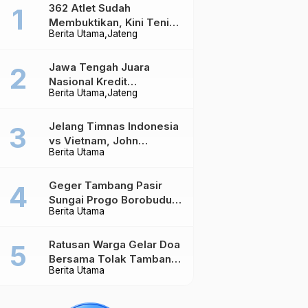
362 Atlet Sudah
Membuktikan, Kini Tenis
Berita Utama
Jateng
Meja Jateng Dibidik Jadi
Kekuatan Nasional
Jawa Tengah Juara
Nasional Kredit
Berita Utama
Jateng
Perumahan, Realisasi
Capai Rp4,96 Triliun
Jelang Timnas Indonesia
vs Vietnam, John
Berita Utama
Herdman Ungkap Hal
yang Dipertaruhkan
Geger Tambang Pasir
Sungai Progo Borobudur,
Berita Utama
Warga Sambeng Hentikan
Alat Berat dan Usir Truk
Ratusan Warga Gelar Doa
Bersama Tolak Tambang
Berita Utama
Pasir di Sungai Progo
Borobudur