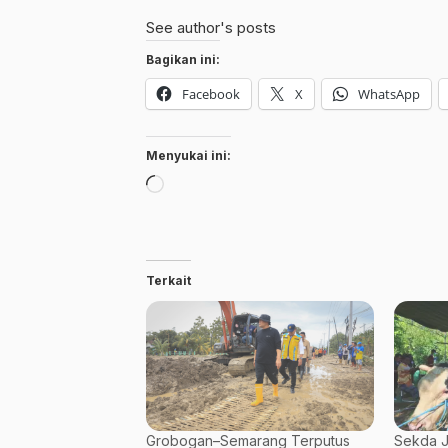
See author's posts
Bagikan ini:
Facebook
X
WhatsApp
Menyukai ini:
Memuat...
Terkait
Grobogan–Semarang Terputus
Sekda J