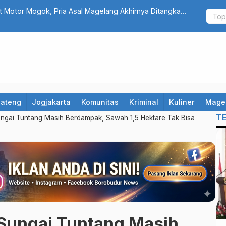
 Motor Mogok, Pria Asal Magelang Akhirnya Ditangkap
Resmi Ditu
Lagi
Jateng
Jogjakarta
Komunitas
Kriminal
Kuliner
Mage
T
ngai Tuntang Masih Berdampak, Sawah 1,5 Hektare Tak Bisa
Sungai Tuntang Masih