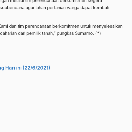
Tengah melalui tim perencanaan berkomitmen segera
scabencana agar lahan pertanian warga dapat kembali
t. Kami dari tim perencanaan berkomitmen untuk menyelesaikan
caharian dari pemilik tanah,” pungkas Sumarno. (*)
 Hari ini (22/6/2021)