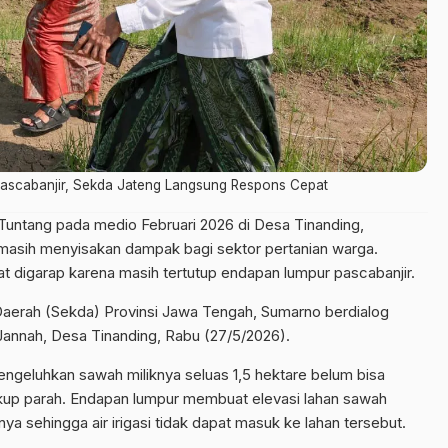
ascabanjir, Sekda Jateng Langsung Respons Cepat
untang pada medio Februari 2026 di Desa Tinanding,
asih menyisakan dampak bagi sektor pertanian warga.
at digarap karena masih tertutup endapan lumpur pascabanjir.
 Daerah (Sekda) Provinsi Jawa Tengah, Sumarno berdialog
Jannah, Desa Tinanding, Rabu (27/5/2026).
ngeluhkan sawah miliknya seluas 1,5 hektare belum bisa
ukup parah. Endapan lumpur membuat elevasi lahan sawah
rnya sehingga air irigasi tidak dapat masuk ke lahan tersebut.