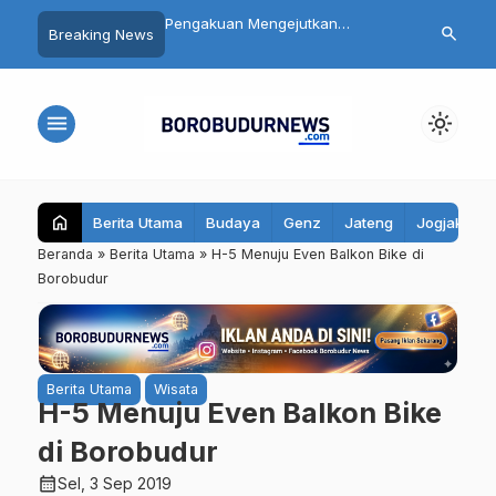
 Siswa SMP 3
Pengakuan Mengejutkan
Daftar 8 Dok
search
Breaking News
yo Magelang Masuk
Tersangka Mutilasi Depok Saepul:
Terseret Pol
it Usai Santap MBG,
Mengaku Murka Usai Digerayangi
Yurizal, Kel
bil Sampel Makanan
Korban di Kontrakan
Pesan Ini
menu
light_mode
home
Berita Utama
Budaya
Genz
Jateng
Jogjakarta
Beranda
»
Berita Utama
»
H-5 Menuju Even Balkon Bike di
Borobudur
Berita Utama
Wisata
H-5 Menuju Even Balkon Bike
di Borobudur
calendar_month
Sel, 3 Sep 2019