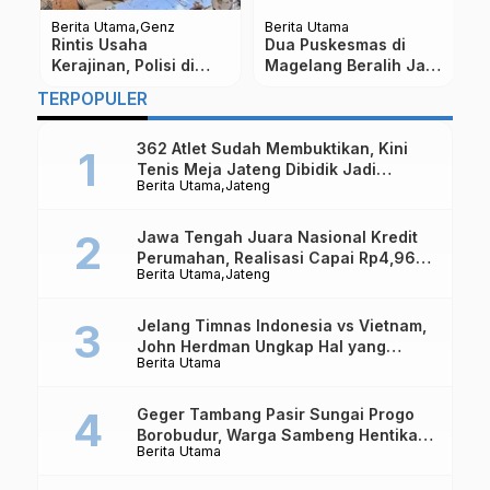
Berita Utama
Genz
Berita Utama
Be
a
Rintis Usaha
Dua Puskesmas di
M
Kerajinan, Polisi di
Magelang Beralih Jadi
A
m
Magelang ini Tembus
RSU Tipe D
O
TERPOPULER
Pasar Nasional
362 Atlet Sudah Membuktikan, Kini
Tenis Meja Jateng Dibidik Jadi
Berita Utama
Jateng
Kekuatan Nasional
Jawa Tengah Juara Nasional Kredit
Perumahan, Realisasi Capai Rp4,96
Berita Utama
Jateng
Triliun
Jelang Timnas Indonesia vs Vietnam,
John Herdman Ungkap Hal yang
Berita Utama
Dipertaruhkan
Geger Tambang Pasir Sungai Progo
Borobudur, Warga Sambeng Hentikan
Berita Utama
Alat Berat dan Usir Truk