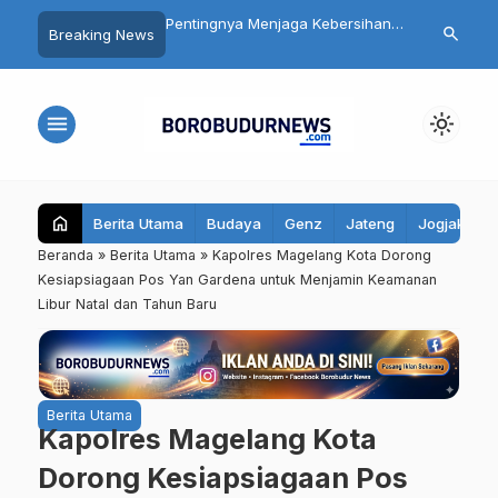
gelang Libatkan
Pentingnya Menjaga Kebersihan
Ribuan Kamp
search
Breaking News
t Luas dalam
Mulut: Kenali Penyebab Halitosis
Dibangun, In
n HUT ke-81 RI
dan Cara Mengatasinya
bagi Ekonomi
menu
light_mode
home
Berita Utama
Budaya
Genz
Jateng
Jogjakarta
Beranda
»
Berita Utama
»
Kapolres Magelang Kota Dorong
Kesiapsiagaan Pos Yan Gardena untuk Menjamin Keamanan
Libur Natal dan Tahun Baru
Berita Utama
Kapolres Magelang Kota
Dorong Kesiapsiagaan Pos