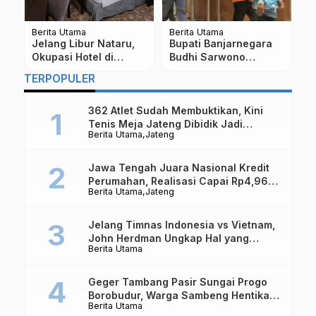
Berita Utama
Berita Utama
Be
n
Jelang Libur Nataru,
Bupati Banjarnegara
K
Okupasi Hotel di
Budhi Sarwono
d
Magelang Meningkat
Dituntut 12 Tahun
P
TERPOPULER
50 Persen
Penjara Terakit Kasus
Dugaan Korupsi
362 Atlet Sudah Membuktikan, Kini
Tenis Meja Jateng Dibidik Jadi
Berita Utama
Jateng
Kekuatan Nasional
Jawa Tengah Juara Nasional Kredit
Perumahan, Realisasi Capai Rp4,96
Berita Utama
Jateng
Triliun
Jelang Timnas Indonesia vs Vietnam,
John Herdman Ungkap Hal yang
Berita Utama
Dipertaruhkan
Geger Tambang Pasir Sungai Progo
Borobudur, Warga Sambeng Hentikan
Berita Utama
Alat Berat dan Usir Truk