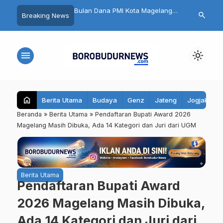
ld,
Bulan Dana PMI Kota Magelang
32 Pelajar Kota Magelang Bakal
search
Breaking News
ses
2026 Dimulai
Ikuti Jambore Nasional XII
menu
light_mode
home
Berita Utama
Budaya
Genz
Jateng
Jogjakarta
Beranda
»
Berita Utama
»
Pendaftaran Bupati Award 2026
Magelang Masih Dibuka, Ada 14 Kategori dan Juri dari UGM
Berita Utama
Pendaftaran Bupati Award
2026 Magelang Masih Dibuka,
Ada 14 Kategori dan Juri dari