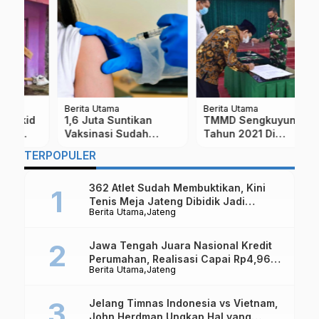
Berita Utama
Berita Utama
Be
d
1,6 Juta Suntikan
TMMD Sengkuyung 1
D
Vaksinasi Sudah
Tahun 2021 Di
D
Diberikan Kepada
Magelang Resmi
TERPOPULER
Warga Kabupaten
Ditutup
Magelang
362 Atlet Sudah Membuktikan, Kini
Tenis Meja Jateng Dibidik Jadi
Berita Utama
Jateng
Kekuatan Nasional
Jawa Tengah Juara Nasional Kredit
Perumahan, Realisasi Capai Rp4,96
Berita Utama
Jateng
Triliun
Jelang Timnas Indonesia vs Vietnam,
John Herdman Ungkap Hal yang