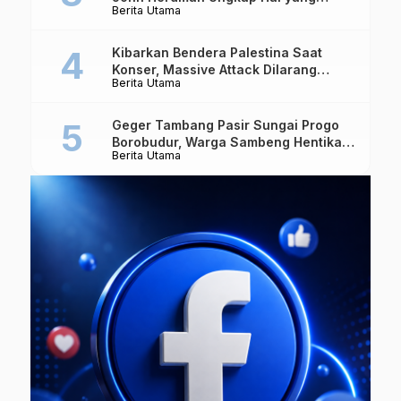
Berita Utama
Dipertaruhkan
Kibarkan Bendera Palestina Saat
Konser, Massive Attack Dilarang
Berita Utama
Masuk Singapura Lagi
Geger Tambang Pasir Sungai Progo
Borobudur, Warga Sambeng Hentikan
Berita Utama
Alat Berat dan Usir Truk