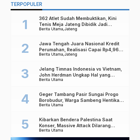
TERPOPULER
362 Atlet Sudah Membuktikan, Kini
Tenis Meja Jateng Dibidik Jadi
Berita Utama
Jateng
Kekuatan Nasional
Jawa Tengah Juara Nasional Kredit
Perumahan, Realisasi Capai Rp4,96
Berita Utama
Jateng
Triliun
Jelang Timnas Indonesia vs Vietnam,
John Herdman Ungkap Hal yang
Berita Utama
Dipertaruhkan
Geger Tambang Pasir Sungai Progo
Borobudur, Warga Sambeng Hentikan
Berita Utama
Alat Berat dan Usir Truk
Kibarkan Bendera Palestina Saat
Konser, Massive Attack Dilarang
Berita Utama
Masuk Singapura Lagi