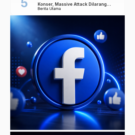
Konser, Massive Attack Dilarang
Berita Utama
Masuk Singapura Lagi