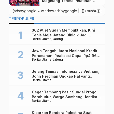
Magelang Terima Pelatihan
Digital Marketing
(adsbygoogle = window.adsbygoogle || []).push({});
TERPOPULER
362 Atlet Sudah Membuktikan, Kini
Tenis Meja Jateng Dibidik Jadi
Berita Utama
Jateng
Kekuatan Nasional
Jawa Tengah Juara Nasional Kredit
Perumahan, Realisasi Capai Rp4,96
Berita Utama
Jateng
Triliun
Jelang Timnas Indonesia vs Vietnam,
John Herdman Ungkap Hal yang
Berita Utama
Dipertaruhkan
Geger Tambang Pasir Sungai Progo
Borobudur, Warga Sambeng Hentikan
Berita Utama
Alat Berat dan Usir Truk
Kibarkan Bendera Palestina Saat