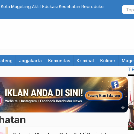
 Kota Magelang Aktif Edukasi Kesehatan Reproduksi
Geruduk Ke
Kades
Jateng
Jogjakarta
Komunitas
Kriminal
Kuliner
Mage
T
hatan