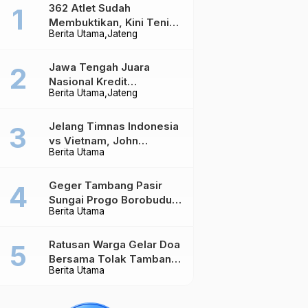
362 Atlet Sudah
Membuktikan, Kini Tenis
Berita Utama
Jateng
Meja Jateng Dibidik Jadi
Kekuatan Nasional
Jawa Tengah Juara
Nasional Kredit
Berita Utama
Jateng
Perumahan, Realisasi
Capai Rp4,96 Triliun
Jelang Timnas Indonesia
vs Vietnam, John
Berita Utama
Herdman Ungkap Hal
yang Dipertaruhkan
Geger Tambang Pasir
Sungai Progo Borobudur,
Berita Utama
Warga Sambeng Hentikan
Alat Berat dan Usir Truk
Ratusan Warga Gelar Doa
Bersama Tolak Tambang
Berita Utama
Pasir di Sungai Progo
Borobudur