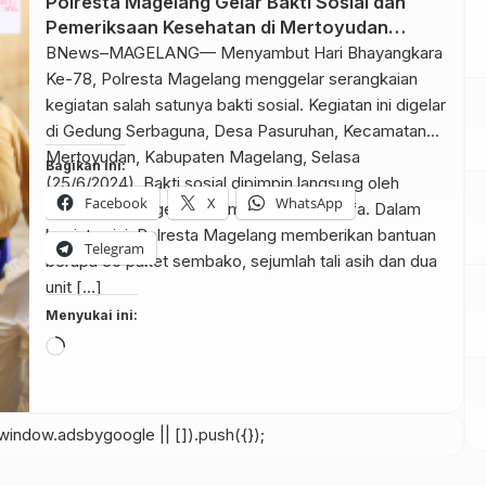
Polresta Magelang Gelar Bakti Sosial dan
Pemeriksaan Kesehatan di Mertoyudan
Magelang
BNews–MAGELANG— Menyambut Hari Bhayangkara
Ke-78, Polresta Magelang menggelar serangkaian
kegiatan salah satunya bakti sosial. Kegiatan ini digelar
di Gedung Serbaguna, Desa Pasuruhan, Kecamatan
Mertoyudan, Kabupaten Magelang, Selasa
Bagikan ini:
(25/6/2024). Bakti sosial dipimpin langsung oleh
Facebook
X
WhatsApp
Kapolresta Magelang Kombes Pol Mustofa. Dalam
kegiatan ini, Polresta Magelang memberikan bantuan
Telegram
berupa 50 paket sembako, sejumlah tali asih dan dua
unit […]
Menyukai ini:
Memuat...
indow.adsbygoogle || []).push({});