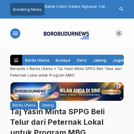
 Diskusi Lintas Iman
Bakal Calon Kades Ngluwar Catur
Pengurus DP
search
Breaking News
asi Toleransi di Kota
Hardono: Memimpin Desa untuk
Magelang Re
Memuliakan Warga, Bukan
Target 7 Kurs
Mengejar Pangkat
menu
light_mode
home
Berita Utama
Budaya
Genz
Jateng
Jogjakarta
Beranda
»
Berita Utama
»
Taj Yasin Minta SPPG Beli Telur dari
Peternak Lokal untuk Program MBG
Berita Utama
Jateng
Taj Yasin Minta SPPG Beli
Telur dari Peternak Lokal
untuk Program MBG