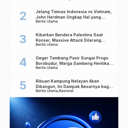
Jelang Timnas Indonesia vs Vietnam,
John Herdman Ungkap Hal yang
Berita Utama
Dipertaruhkan
Kibarkan Bendera Palestina Saat
Konser, Massive Attack Dilarang
Berita Utama
Masuk Singapura Lagi
Geger Tambang Pasir Sungai Progo
Borobudur, Warga Sambeng Hentikan
Berita Utama
Alat Berat dan Usir Truk
Ribuan Kampung Nelayan Akan
Dibangun, Ini Dampak Besarnya bagi
Berita Utama
Nasional
Ekonomi Indonesia