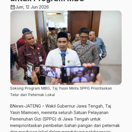
calendar_month
Jum, 12 Jun 2026
Sokong Program MBG, Taj Yasin Minta SPPG Prioritaskan
Telur dari Peternak Lokal
BNews-JATENG – Wakil Gubernur Jawa Tengah, Taj
Yasin Maimoen, meminta seluruh Satuan Pelayanan
Pemenuhan Gizi (SPPG) di Jawa Tengah untuk
memprioritaskan pembelian bahan pangan dari peternak
dan produsen lokal dalam mendukung pelaksanaan