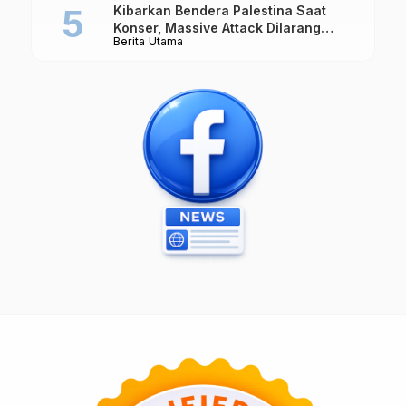
Kibarkan Bendera Palestina Saat
Konser, Massive Attack Dilarang
Berita Utama
Masuk Singapura Lagi