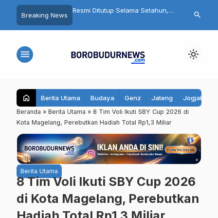
bret Wanita Saat Motor
Resmi Ditutup Selama Setahun,
Fantastis! Pr
search
Breaking News
ia Asal Magelang
Candi Mendut Akan Dipugar
Warung Tong
itangkap Polisi
hingga Punya Atap Lagi
Juta, Bupati
Seluruh Kec
menu
light_mode
home
Berita Utama
Budaya
Genz
Jateng
Jogjakarta
Beranda
»
Berita Utama
»
8 Tim Voli Ikuti SBY Cup 2026 di
Kota Magelang, Perebutkan Hadiah Total Rp1,3 Miliar
Berita Utama
8 Tim Voli Ikuti SBY Cup 2026
di Kota Magelang, Perebutkan
Hadiah Total Rp1,3 Miliar