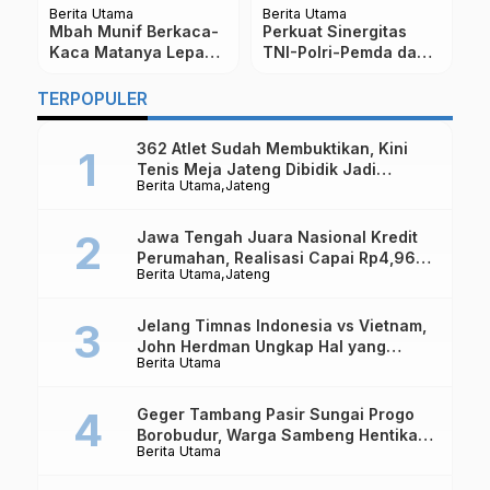
rita Utama
Berita Utama
Berita Utam
ah Munif Berkaca-
Perkuat Sinergitas
Viral Vide
aca Matanya Lepas
TNI-Polri-Pemda dan
Pecel Lel
pergian Ganjar
Wartawan, Rindam
Yogyakart
ranowo
IV/Diponegoro Gelar
Pedagang 
TERPOPULER
Coffe Morning
Berdiskusi
362 Atlet Sudah Membuktikan, Kini
Tenis Meja Jateng Dibidik Jadi
Berita Utama
Jateng
Kekuatan Nasional
Jawa Tengah Juara Nasional Kredit
Perumahan, Realisasi Capai Rp4,96
Berita Utama
Jateng
Triliun
Jelang Timnas Indonesia vs Vietnam,
John Herdman Ungkap Hal yang
Berita Utama
Dipertaruhkan
Geger Tambang Pasir Sungai Progo
Borobudur, Warga Sambeng Hentikan
Berita Utama
Alat Berat dan Usir Truk