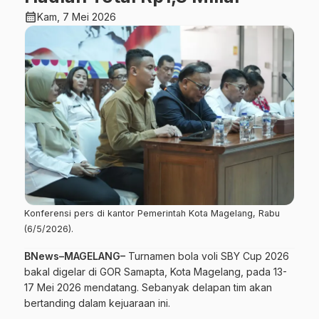
calendar_month
Kam, 7 Mei 2026
Konferensi pers di kantor Pemerintah Kota Magelang, Rabu
(6/5/2026).
BNews–MAGELANG–
Turnamen bola voli SBY Cup 2026
bakal digelar di GOR Samapta, Kota Magelang, pada 13-
17 Mei 2026 mendatang. Sebanyak delapan tim akan
bertanding dalam kejuaraan ini.