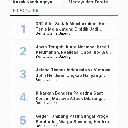
m
Karir, SMK Putra
Di Pulau Jawa Tahun
B
Bangsa Salaman
2022, Paling Lama Di
A
…
TERPOPULER
Magelang Gelar Job
Jateng
M
Fair dan Talk Show
S
362 Atlet Sudah Membuktikan, Kini
Tenis Meja Jateng Dibidik Jadi
Berita Utama
Jateng
Kekuatan Nasional
Jawa Tengah Juara Nasional Kredit
Perumahan, Realisasi Capai Rp4,96
Berita Utama
Jateng
Triliun
Jelang Timnas Indonesia vs Vietnam,
John Herdman Ungkap Hal yang
Berita Utama
Dipertaruhkan
Kibarkan Bendera Palestina Saat
Konser, Massive Attack Dilarang
Berita Utama
Masuk Singapura Lagi
Geger Tambang Pasir Sungai Progo
Borobudur, Warga Sambeng Hentikan
Berita Utama
Alat Berat dan Usir Truk