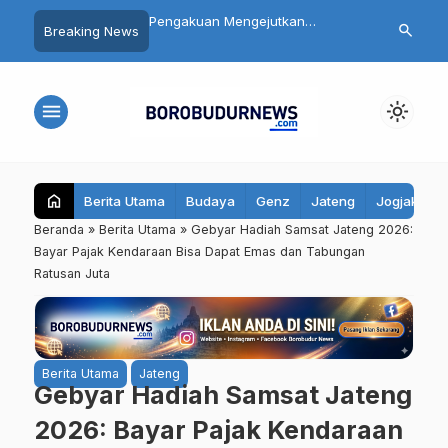
 Siswa SMP 3
Pengakuan Mengejutkan
Daftar 8 Dok
search
Breaking News
yo Magelang Masuk
Tersangka Mutilasi Depok Saepul:
Terseret Pol
it Usai Santap MBG,
Mengaku Murka Usai Digerayangi
Yurizal, Kel
bil Sampel Makanan
Korban di Kontrakan
Pesan Ini
menu
light_mode
home
Berita Utama
Budaya
Genz
Jateng
Jogjakarta
Beranda
»
Berita Utama
»
Gebyar Hadiah Samsat Jateng 2026:
Bayar Pajak Kendaraan Bisa Dapat Emas dan Tabungan
Ratusan Juta
Berita Utama
Jateng
Gebyar Hadiah Samsat Jateng
2026: Bayar Pajak Kendaraan