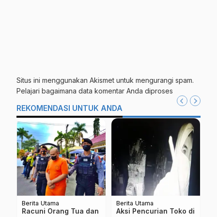
Situs ini menggunakan Akismet untuk mengurangi spam.
Pelajari bagaimana data komentar Anda diproses
REKOMENDASI UNTUK ANDA
Berita Utama
Berita Utama
Be
di
Beri Wawasan Peluang
Jadwal Libur Sekolah
M