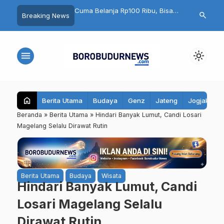
S di Lapangan:
Cuma Belanja Rp100 Ribu, Bisa
PAN Kota Mag
search
Breaking News
ratis Magelang
Ikut Undian Mobil Listrik di Artos
Rapatkan Bar
, Kain Kaku hingga Ada
Mall Magelang
Muhammadiya
t
Rebut 2 Kurs
menu
light_mode
home
Berita Utama
Budaya
Genz
Jateng
Jogjakarta
Beranda
»
Berita Utama
»
Hindari Banyak Lumut, Candi Losari
Magelang Selalu Dirawat Rutin
Berita Utama
Budaya
Wisata
Hindari Banyak Lumut, Candi
Losari Magelang Selalu
Dirawat Rutin