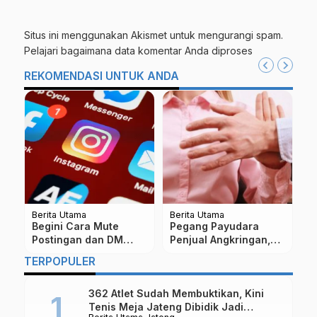
Situs ini menggunakan Akismet untuk mengurangi spam.
Pelajari bagaimana data komentar Anda diproses
REKOMENDASI UNTUK ANDA
Berita Utama
Berita Utama
Be
Razia Pasangan Tidak
Ditinggal Sukirno
F
Resmi, Tim Gabungan
Keluar Kota, Rumah di
N
n
di Magelang Sidak
Borobudur Magelang
S
…
TERPOPULER
Tempat Kost
Hangus Terbakar
L
362 Atlet Sudah Membuktikan, Kini
Tenis Meja Jateng Dibidik Jadi