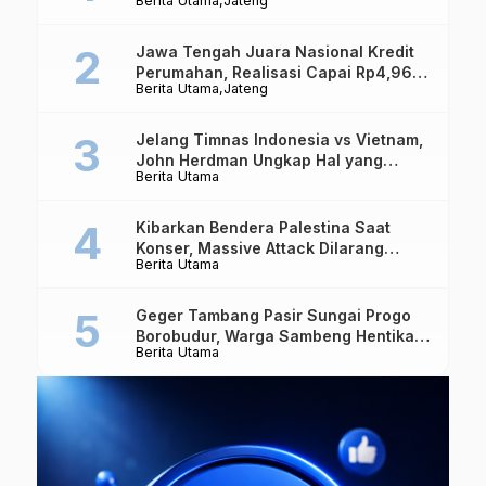
Berita Utama
Jateng
Kekuatan Nasional
Jawa Tengah Juara Nasional Kredit
Perumahan, Realisasi Capai Rp4,96
Berita Utama
Jateng
Triliun
Jelang Timnas Indonesia vs Vietnam,
John Herdman Ungkap Hal yang
Berita Utama
Dipertaruhkan
Kibarkan Bendera Palestina Saat
Konser, Massive Attack Dilarang
Berita Utama
Masuk Singapura Lagi
Geger Tambang Pasir Sungai Progo
Borobudur, Warga Sambeng Hentikan
Berita Utama
Alat Berat dan Usir Truk