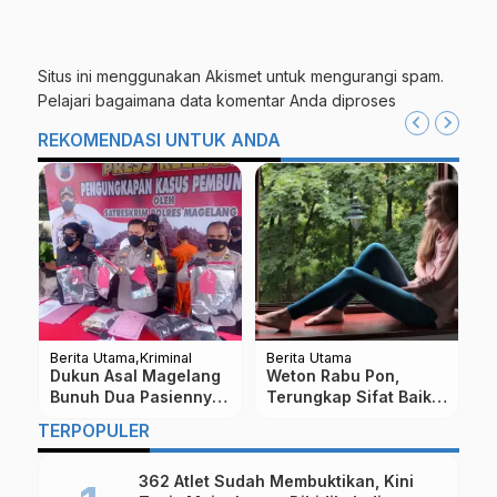
Situs ini menggunakan Akismet untuk mengurangi spam.
Pelajari bagaimana data komentar Anda diproses
REKOMENDASI UNTUK ANDA
Berita Utama
Kriminal
Berita Utama
Be
Dukun Asal Magelang
Weton Rabu Pon,
U
Bunuh Dua Pasiennya
Terungkap Sifat Baik
M
Dengan Racun Apotas
dan Buruknya Menurut
S
TERPOPULER
g
Primbon Jawa
J
362 Atlet Sudah Membuktikan, Kini