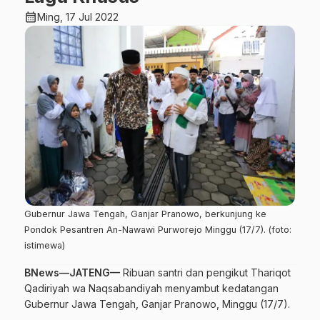
calendar_month
Ming, 17 Jul 2022
Gubernur Jawa Tengah, Ganjar Pranowo, berkunjung ke
Pondok Pesantren An-Nawawi Purworejo Minggu (17/7). (foto:
istimewa)
BNews—JATENG—
Ribuan santri dan pengikut Thariqot
Qadiriyah wa Naqsabandiyah menyambut kedatangan
Gubernur Jawa Tengah, Ganjar Pranowo, Minggu (17/7).