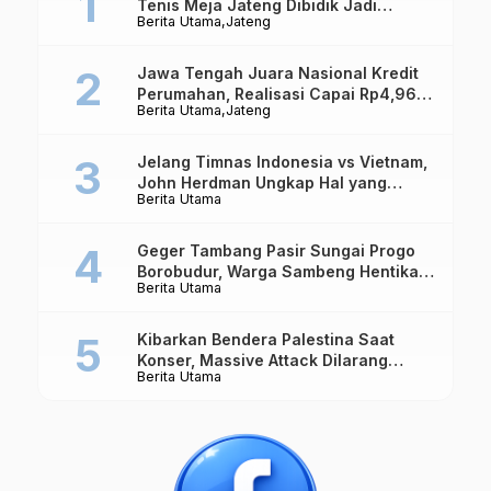
Tenis Meja Jateng Dibidik Jadi
Berita Utama
Jateng
Kekuatan Nasional
Jawa Tengah Juara Nasional Kredit
Perumahan, Realisasi Capai Rp4,96
Berita Utama
Jateng
Triliun
Jelang Timnas Indonesia vs Vietnam,
John Herdman Ungkap Hal yang
Berita Utama
Dipertaruhkan
Geger Tambang Pasir Sungai Progo
Borobudur, Warga Sambeng Hentikan
Berita Utama
Alat Berat dan Usir Truk
Kibarkan Bendera Palestina Saat
Konser, Massive Attack Dilarang
Berita Utama
Masuk Singapura Lagi