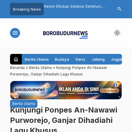
utup Selama Setahun,
Fantastis! Program Belonjo
Terungkap! 
search
Breaking News
dut Akan Dipugar
Warung Tonggo Raup Rp203
Sudah Siapka
nya Atap Lagi
Juta, Bupati Magelang Bidik
Pilgub 2029, 
Seluruh Kecamatan
menu
light_mode
home
Berita Utama
Budaya
Genz
Jateng
Jogjakarta
Beranda
»
Berita Utama
»
Kunjungi Ponpes An-Nawawi
Purworejo, Ganjar Dihadiahi Lagu Khusus
Berita Utama
Kunjungi Ponpes An-Nawawi
Purworejo, Ganjar Dihadiahi
Lagu Khusus