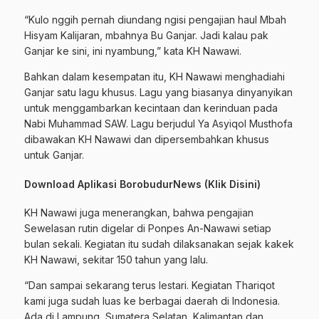
“Kulo nggih pernah diundang ngisi pengajian haul Mbah
Hisyam Kalijaran, mbahnya Bu Ganjar. Jadi kalau pak
Ganjar ke sini, ini nyambung,” kata KH Nawawi.
Bahkan dalam kesempatan itu, KH Nawawi menghadiahi
Ganjar satu lagu khusus. Lagu yang biasanya dinyanyikan
untuk menggambarkan kecintaan dan kerinduan pada
Nabi Muhammad SAW. Lagu berjudul Ya Asyiqol Musthofa
dibawakan KH Nawawi dan dipersembahkan khusus
untuk Ganjar.
Download Aplikasi BorobudurNews (
Klik Disini
)
KH Nawawi juga menerangkan, bahwa pengajian
Sewelasan rutin digelar di Ponpes An-Nawawi setiap
bulan sekali. Kegiatan itu sudah dilaksanakan sejak kakek
KH Nawawi, sekitar 150 tahun yang lalu.
“Dan sampai sekarang terus lestari. Kegiatan Thariqot
kami juga sudah luas ke berbagai daerah di Indonesia.
Ada di Lampung, Sumatera Selatan, Kalimantan dan