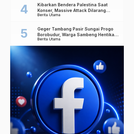
Kibarkan Bendera Palestina Saat
Konser, Massive Attack Dilarang
Berita Utama
Masuk Singapura Lagi
Geger Tambang Pasir Sungai Progo
Borobudur, Warga Sambeng Hentikan
Berita Utama
Alat Berat dan Usir Truk