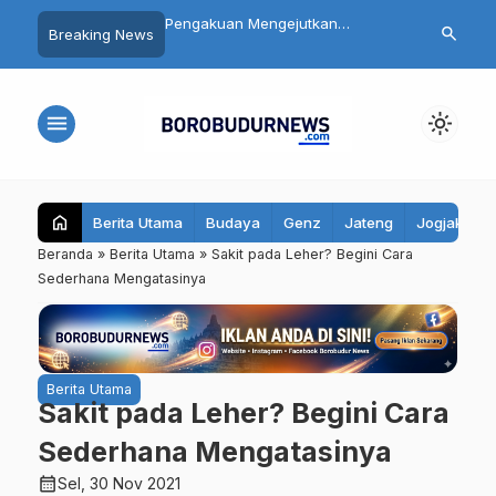
 Siswa SMP 3
Pengakuan Mengejutkan
Daftar 8 Dok
search
Breaking News
yo Magelang Masuk
Tersangka Mutilasi Depok Saepul:
Terseret Pol
it Usai Santap MBG,
Mengaku Murka Usai Digerayangi
Yurizal, Kel
bil Sampel Makanan
Korban di Kontrakan
Pesan Ini
menu
light_mode
home
Berita Utama
Budaya
Genz
Jateng
Jogjakarta
Beranda
»
Berita Utama
»
Sakit pada Leher? Begini Cara
Sederhana Mengatasinya
Berita Utama
Sakit pada Leher? Begini Cara
Sederhana Mengatasinya
calendar_month
Sel, 30 Nov 2021