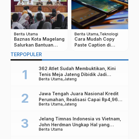
Berita Utama
Berita Utama
B
BPJPH Kemenag
Pelari Asal Bandung, Ai
F
Siapkan 25.000 Kuota
Kusmiati Pecahkan
B
Sertifikasi Halal Gratis
Rekor Tilik Candi
J
TERPOPULER
Untuk UMK, Ini
Borobudur Marathon
D
Syaratnya
362 Atlet Sudah Membuktikan, Kini
Tenis Meja Jateng Dibidik Jadi
Berita Utama
Jateng
Kekuatan Nasional
Jawa Tengah Juara Nasional Kredit
Perumahan, Realisasi Capai Rp4,96
Berita Utama
Jateng
Triliun
Jelang Timnas Indonesia vs Vietnam,
John Herdman Ungkap Hal yang
Berita Utama
Dipertaruhkan