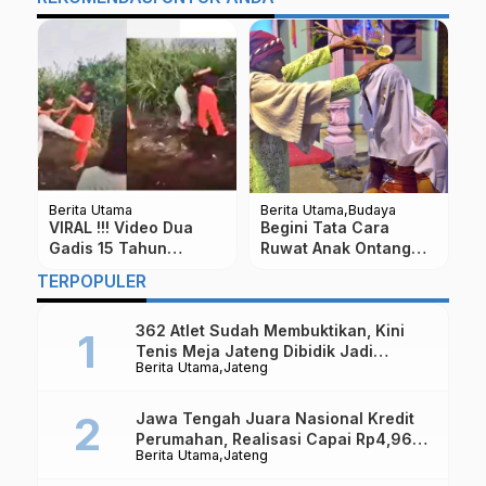
rita Utama
Berita Utama
Budaya
Berita Utam
RAL !!! Video Dua
Begini Tata Cara
1000 Titi
dis 15 Tahun
Ruwat Anak Ontang
Penyebara
rkelahi Ternyata
Anting
di Magela
TERPOPULER
ebutan Cowok
Disemprot
362 Atlet Sudah Membuktikan, Kini
Tenis Meja Jateng Dibidik Jadi
Berita Utama
Jateng
Kekuatan Nasional
Jawa Tengah Juara Nasional Kredit
Perumahan, Realisasi Capai Rp4,96
Berita Utama
Jateng
Triliun