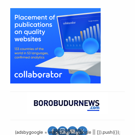
(adsbygoogle = window.adsbygoogle || []).push({});
× Tutup Iklan