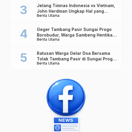
Jelang Timnas Indonesia vs Vietnam,
John Herdman Ungkap Hal yang
Berita Utama
Dipertaruhkan
Geger Tambang Pasir Sungai Progo
Borobudur, Warga Sambeng Hentikan
Berita Utama
Alat Berat dan Usir Truk
Ratusan Warga Gelar Doa Bersama
Tolak Tambang Pasir di Sungai Progo
Berita Utama
Borobudur