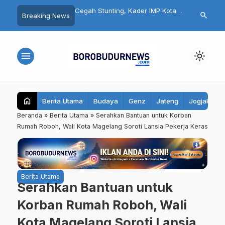
a Kota Tanjungbalai
Cegah Stunting, Kader IMP Kota
Geruduk Keja
search
Breaking News
novasi Batik Bahan Alam
Magelang Aktif Edukasi
Kajoran Tagi
agelang
Kesehatan Reproduksi
Dugaan Koru
menu
light_mode
home
Berita Utama
Budaya
Genz
Jateng
Jogjakarta
Beranda
»
Berita Utama
»
Serahkan Bantuan untuk Korban
Rumah Roboh, Wali Kota Magelang Soroti Lansia Pekerja Keras
Berita Utama
Serahkan Bantuan untuk
Korban Rumah Roboh, Wali
Kota Magelang Soroti Lansia