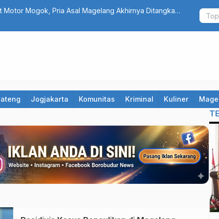
 Motor Mogok, Pria Asal Magelang Akhirnya Ditangkap
Resmi Ditu
Lagi
Jateng
Jogjakarta
Komunitas
Kriminal
Kuliner
Mage
T