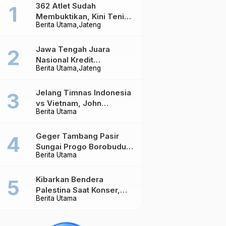
362 Atlet Sudah
Membuktikan, Kini Tenis
Berita Utama
Jateng
Meja Jateng Dibidik Jadi
Kekuatan Nasional
Jawa Tengah Juara
Nasional Kredit
Berita Utama
Jateng
Perumahan, Realisasi
Capai Rp4,96 Triliun
Jelang Timnas Indonesia
vs Vietnam, John
Berita Utama
Herdman Ungkap Hal
yang Dipertaruhkan
Geger Tambang Pasir
Sungai Progo Borobudur,
Berita Utama
Warga Sambeng Hentikan
Alat Berat dan Usir Truk
Kibarkan Bendera
Palestina Saat Konser,
Berita Utama
Massive Attack Dilarang
Masuk Singapura Lagi