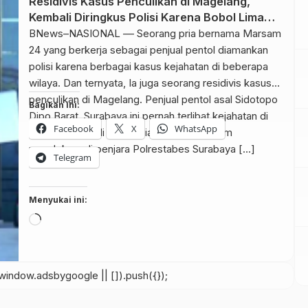
Residivis Kasus Penculikan di Magelang,
Kembali Diringkus Polisi Karena Bobol Lima
Toko
BNews–NASIONAL –– Seorang pria bernama Marsam
24 yang berkerja sebagai penjual pentol diamankan
polisi karena berbagai kasus kejahatan di beberapa
wilaya. Dan ternyata, Ia juga seorang residivis kasus
penculikan di Magelang. Penjual pentol asal Sidotopo
Bagikan ini:
Dipo Barat, Surabaya ini pernah terlibat kejahatan di
Facebook
X
WhatsApp
sejumlah kota di Indonesia. Saat ini Marsam
mendekam di penjara Polrestabes Surabaya […]
Telegram
Menyukai ini:
Memuat...
indow.adsbygoogle || []).push({});