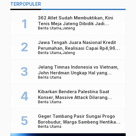
TERPOPULER
362 Atlet Sudah Membuktikan, Kini
Tenis Meja Jateng Dibidik Jadi
Berita Utama
Jateng
Kekuatan Nasional
Jawa Tengah Juara Nasional Kredit
Perumahan, Realisasi Capai Rp4,96
Berita Utama
Jateng
Triliun
Jelang Timnas Indonesia vs Vietnam,
John Herdman Ungkap Hal yang
Berita Utama
Dipertaruhkan
Kibarkan Bendera Palestina Saat
Konser, Massive Attack Dilarang
Berita Utama
Masuk Singapura Lagi
Geger Tambang Pasir Sungai Progo
Borobudur, Warga Sambeng Hentikan
Berita Utama
Alat Berat dan Usir Truk