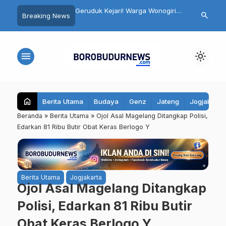
duk Kejari! Warga Wonogiri
Pemkot Magelang Libatkan
Penting
search
Breaking News
ran Tagih Kepastian Kasus
Masyarakat Luas dalam
Mulut: K
an Korupsi Kades
Peringatan HUT ke-81 RI
dan Car
menu
light_mode
home
Berita Utama
Budaya
Genz
Jateng
Jogjakarta
Beranda
»
Berita Utama
»
Ojol Asal Magelang Ditangkap Polisi,
Edarkan 81 Ribu Butir Obat Keras Berlogo Y
Berita Utama
Jogjakarta
Ojol Asal Magelang Ditangkap
Polisi, Edarkan 81 Ribu Butir
Obat Keras Berlogo Y