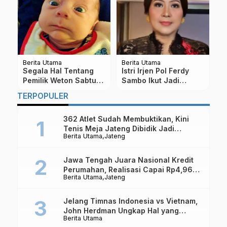
Berita Utama
Berita Utama
Be
Segala Hal Tentang
Istri Irjen Pol Ferdy
S
Pemilik Weton Sabtu
Sambo Ikut Jadi
9
Wage
Tersangka Kasus
T
TERPOPULER
Kematian Brigadir J
M
P
362 Atlet Sudah Membuktikan, Kini
Tenis Meja Jateng Dibidik Jadi
Berita Utama
Jateng
Kekuatan Nasional
Jawa Tengah Juara Nasional Kredit
Perumahan, Realisasi Capai Rp4,96
Berita Utama
Jateng
Triliun
Jelang Timnas Indonesia vs Vietnam,
John Herdman Ungkap Hal yang
Berita Utama
Dipertaruhkan