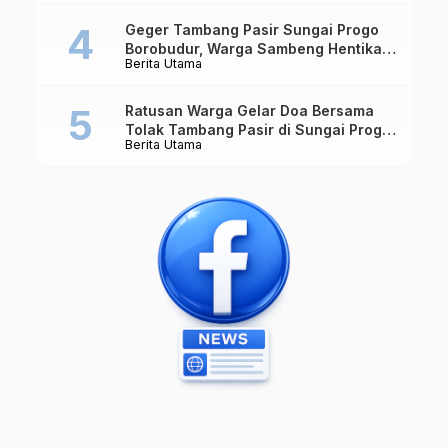
Geger Tambang Pasir Sungai Progo
Borobudur, Warga Sambeng Hentikan
Berita Utama
Alat Berat dan Usir Truk
Ratusan Warga Gelar Doa Bersama
Tolak Tambang Pasir di Sungai Progo
Berita Utama
Borobudur